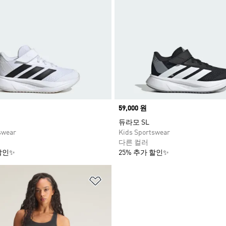
Price
59,000 원
듀라모 SL
swear
Kids Sportswear
다른 컬러
할인✨
25% 추가 할인✨
담기
위시리스트 담기