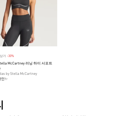
 정상가
-30%
Discount
 Stella McCartney 러닝 하이 서포트
라
as by Stella McCartney
할인✨
리