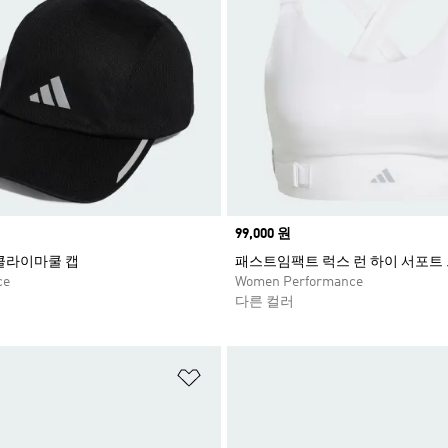
Price
99,000 원
클라이마쿨 캡
패스트임팩트 럭스 런 하이 서포트
ce
Women Performance
다른 컬러
담기
위시리스트 담기