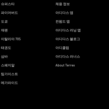
슈퍼스타
채용 정보
파이어버드
아디다스 앱
도쿄
컨펌드 앱
재팬
아디다스 러닝 앱
이탈리아 70S
아디다스 블로그
태권도
아디클럽
삼바
아디다스 러너스
스페지알
About Terrex
팀가이스트
메가라이드