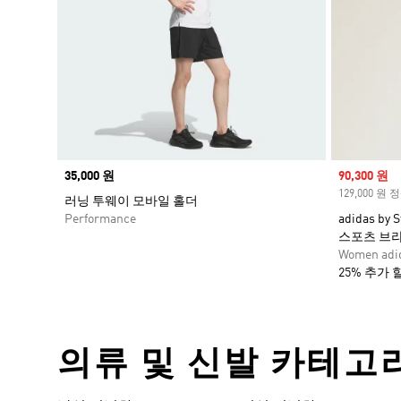
Price
35,000 원
Sale price
90,300 원
129,000 원
러닝 투웨이 모바일 홀더
Performance
adidas by
스포츠 브
Women adid
25% 추가 
의류 및 신발 카테고