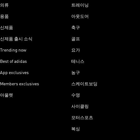
의류
트레이닝
용품
아웃도어
신제품
축구
신제품 출시 소식
골프
Trending now
요가
Best of adidas
테니스
App exclusives
농구
Members exclusives
스케이트보딩
아울렛
수영
사이클링
모터스포츠
복싱