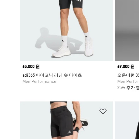
Price
65,000 원
Price
69,000 원
adi365 아이코닉 러닝 숏 타이츠
오운더런 3
Men Performance
Men Perfo
25% 추가 
위시리스트 