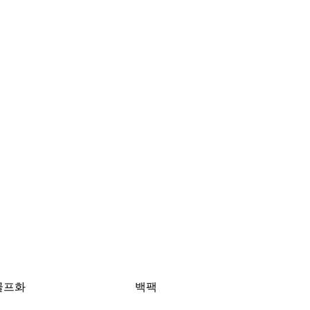
골프화
백팩