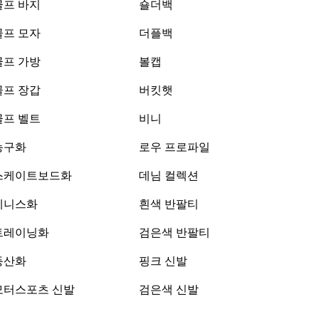
골프 바지
숄더백
골프 모자
더플백
골프 가방
볼캡
골프 장갑
버킷햇
골프 벨트
비니
농구화
로우 프로파일
스케이트보드화
데님 컬렉션
테니스화
흰색 반팔티
트레이닝화
검은색 반팔티
등산화
핑크 신발
모터스포츠 신발
검은색 신발