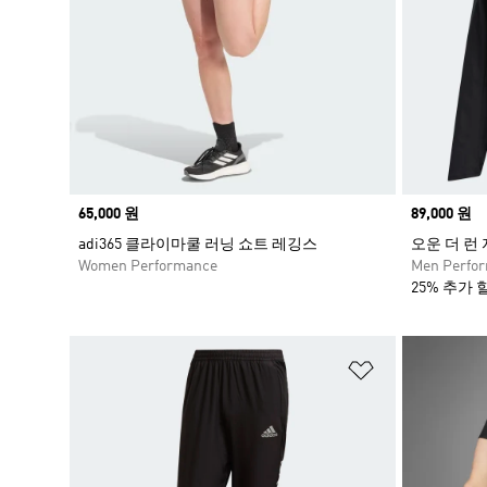
Price
65,000 원
Price
89,000 원
adi365 클라이마쿨 러닝 쇼트 레깅스
오운 더 런 
Women Performance
Men Perfo
25% 추가 
위시리스트 