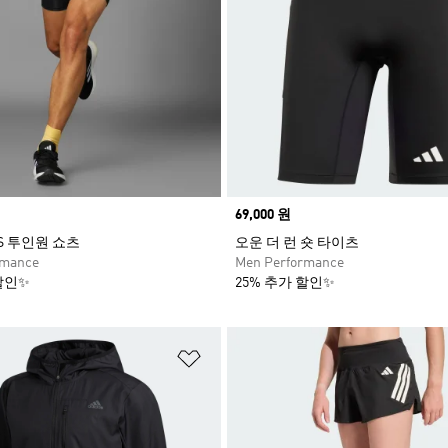
Price
69,000 원
S 투인원 쇼츠
오운 더 런 숏 타이츠
rmance
Men Performance
할인✨
25% 추가 할인✨
담기
위시리스트 담기