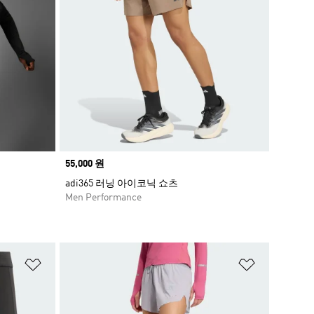
Price
55,000 원
adi365 러닝 아이코닉 쇼츠
Men Performance
위시리스트 담기
위시리스트