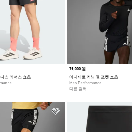
Price
79,000 원
아디다스 러너스 쇼츠
아디제로 러닝 젤 포켓 쇼츠
rmance
Men Performance
다른 컬러
담기
위시리스트 담기