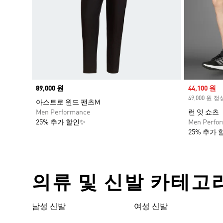
Price
89,000 원
Sale price
44,100 원
49,000 원 
아스트로 윈드 팬츠M
Men Performance
런 잇 쇼츠
25% 추가 할인✨
Men Perfo
25% 추가 
의류 및 신발 카테고
남성 신발
여성 신발