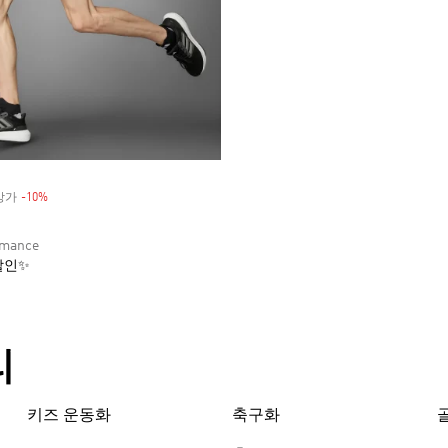
정상가
-10%
Discount
rmance
할인✨
리
키즈 운동화
축구화