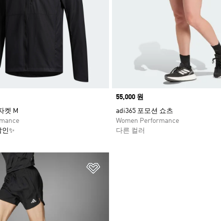
Price
55,000 원
자켓 M
adi365 포모션 쇼츠
rmance
Women Performance
할인✨
다른 컬러
담기
위시리스트 담기