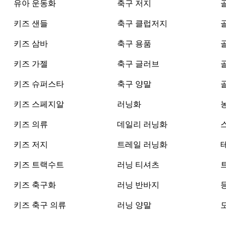
유아 운동화
축구 저지
키즈 샌들
축구 클럽저지
키즈 삼바
축구 용품
키즈 가젤
축구 글러브
키즈 슈퍼스타
축구 양말
키즈 스페지알
러닝화
키즈 의류
데일리 러닝화
키즈 저지
트레일 러닝화
키즈 트랙수트
러닝 티셔츠
키즈 축구화
러닝 반바지
키즈 축구 의류
러닝 양말