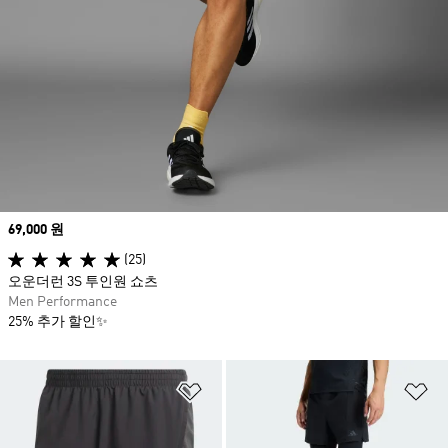
Price
69,000 원
(25)
오운더런 3S 투인원 쇼츠
Men Performance
25% 추가 할인✨
위시리스트 담기
위