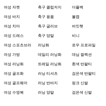
여성 자켓
축구 클럽저지
더플백
여성 바지
축구 용품
볼캡
여성 치마
축구 글러브
버킷햇
여성 드레스
축구 양말
비니
여성 스포츠브라
러닝화
로우 프로파일
여성 가방
데일리 러닝화
데님 컬렉션
여성 러닝화
트레일 러닝화
흰색 반팔티
여성 골프화
러닝 티셔츠
검은색 반팔티
여성 골프웨어
러닝 반바지
핑크 신발
여성 수영복
러닝 양말
검은색 신발