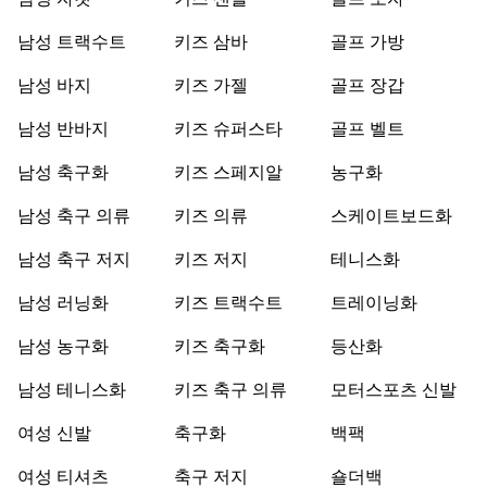
남성 자켓
키즈 샌들
골프 모자
남성 트랙수트
키즈 삼바
골프 가방
남성 바지
키즈 가젤
골프 장갑
남성 반바지
키즈 슈퍼스타
골프 벨트
남성 축구화
키즈 스페지알
농구화
남성 축구 의류
키즈 의류
스케이트보드화
남성 축구 저지
키즈 저지
테니스화
남성 러닝화
키즈 트랙수트
트레이닝화
남성 농구화
키즈 축구화
등산화
남성 테니스화
키즈 축구 의류
모터스포츠 신발
여성 신발
축구화
백팩
여성 티셔츠
축구 저지
숄더백