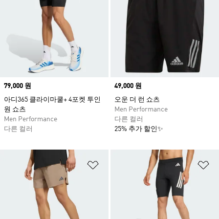
Price
79,000 원
Price
49,000 원
아디365 클라이마쿨+ 4포켓 투인
오운 더 런 쇼츠
원 쇼츠
Men Performance
Men Performance
다른 컬러
다른 컬러
25% 추가 할인✨
위시리스트 담기
위