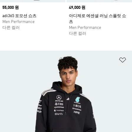
Price
55,000 원
Price
49,000 원
adi365 포모션 쇼츠
아디제로 에센셜 러닝 스플릿 쇼
Men Performance
츠
다른 컬러
Men Performance
다른 컬러
위