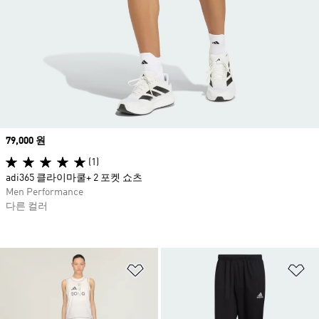
Price
79,000 원
(1)
adi365 클라이마쿨+ 2 포켓 쇼츠
Men Performance
다른 컬러
위시리스트 담기
위