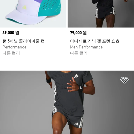
Price
39,000 원
Price
79,000 원
런 5패널 클라이마쿨 캡
아디제로 러닝 젤 포켓 쇼츠
Performance
Men Performance
다른 컬러
다른 컬러
위