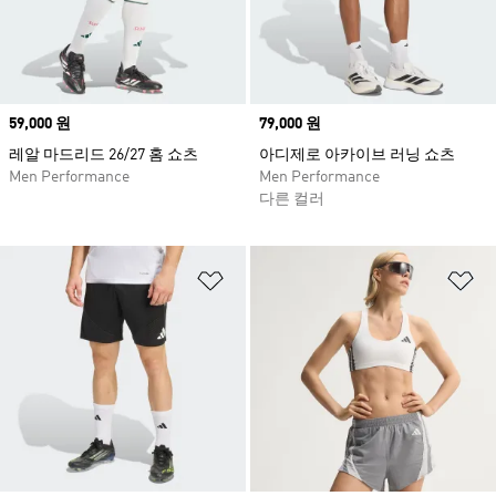
Price
59,000 원
Price
79,000 원
레알 마드리드 26/27 홈 쇼츠
아디제로 아카이브 러닝 쇼츠
Men Performance
Men Performance
다른 컬러
위시리스트 담기
위