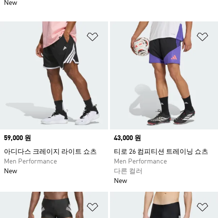
New
위시리스트 담기
위
Price
59,000 원
Price
43,000 원
아디다스 크레이지 라이트 쇼츠
티로 26 컴피티션 트레이닝 쇼츠
Men Performance
Men Performance
New
다른 컬러
New
위시리스트 담기
위