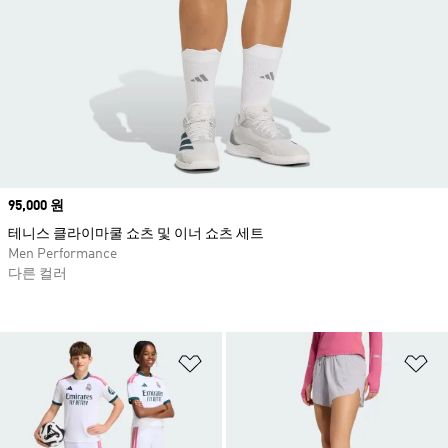
Price
95,000 원
테니스 클라이마쿨 쇼츠 및 이너 쇼츠 세트
Men Performance
다른 컬러
위시리스트 담기
위