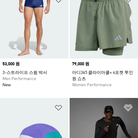
Price
53,000 원
Price
79,000 원
3-스트라이프 스윔 박서
아디365 클라이마쿨+ 4포켓 투인
Men Performance
원 쇼츠
New
Women Performance
위시리스트 담기
위