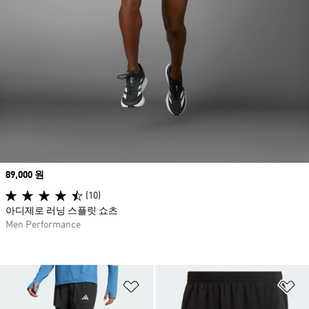
Price
89,000 원
(10)
아디제로 러닝 스플릿 쇼츠
Men Performance
위시리스트 담기
위