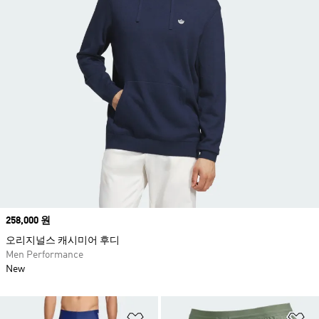
Price
258,000 원
오리지널스 캐시미어 후디
Men Performance
New
위시리스트 담기
위