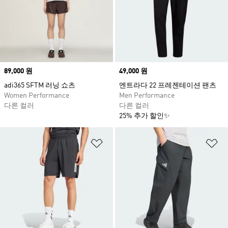
Price
89,000 원
Price
49,000 원
adi365 SFTM 러닝 쇼츠
엔트라다 22 프레젠테이션 팬츠
Women Performance
Men Performance
다른 컬러
다른 컬러
25% 추가 할인✨
위시리스트 담기
위