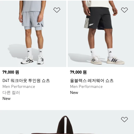
위시리스트 담기
위
Price
79,000 원
Price
79,000 원
D4T 워크아웃 투인원 쇼츠
올블랙스 레저웨어 쇼츠
Men Performance
Men Performance
다른 컬러
New
New
위