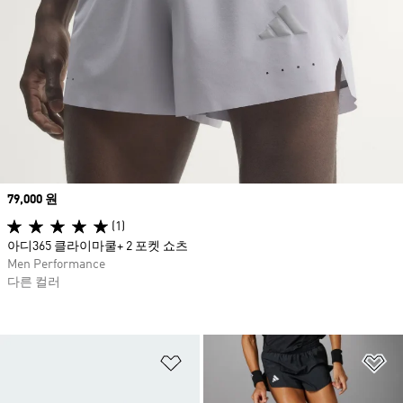
Price
79,000 원
(1)
아디365 클라이마쿨+ 2 포켓 쇼츠
Men Performance
다른 컬러
위시리스트 담기
위