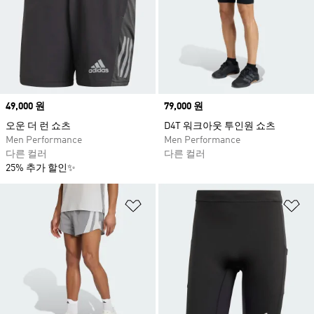
Price
49,000 원
Price
79,000 원
오운 더 런 쇼츠
D4T 워크아웃 투인원 쇼츠
Men Performance
Men Performance
다른 컬러
다른 컬러
25% 추가 할인✨
위시리스트 담기
위