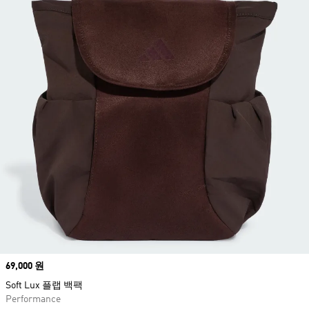
Price
69,000 원
Soft Lux 플랩 백팩
Performance