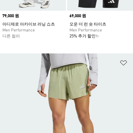
Price
79,000 원
Price
69,000 원
아디제로 아카이브 러닝 쇼츠
오운 더 런 숏 타이츠
Men Performance
Men Performance
다른 컬러
25% 추가 할인✨
위