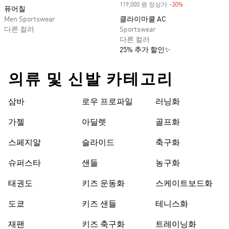
119,000 원 정상가
-30%
Discount
퓨어칠
Men Sportswear
클라이마쿨 AC
다른 컬러
Sportswear
다른 컬러
25% 추가 할인✨
의류 및 신발 카테고리
삼바
로우 프로파일
러닝화
가젤
아딜렛
골프화
스페지알
슬라이드
축구화
슈퍼스타
샌들
농구화
태권도
키즈 운동화
스케이트보드화
도쿄
키즈 샌들
테니스화
재팬
키즈 축구화
트레이닝화