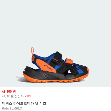
Sale price
48,300 원
69,000 원 정상가
-30%
Discount
테렉스 하이드로테라 AT 키즈
Kids TERREX