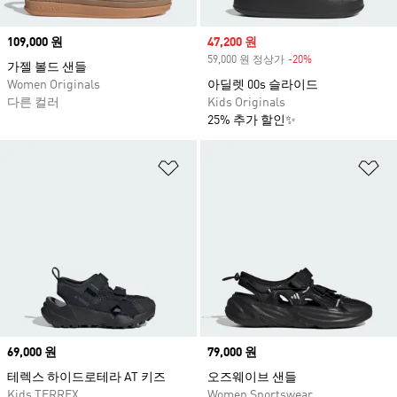
Price
109,000 원
Sale price
47,200 원
59,000 원 정상가
-20%
Discount
가젤 볼드 샌들
Women Originals
아딜렛 00s 슬라이드
다른 컬러
Kids Originals
25% 추가 할인✨
위시리스트 담기
위
Price
69,000 원
Price
79,000 원
테렉스 하이드로테라 AT 키즈
오즈웨이브 샌들
Kids TERREX
Women Sportswear