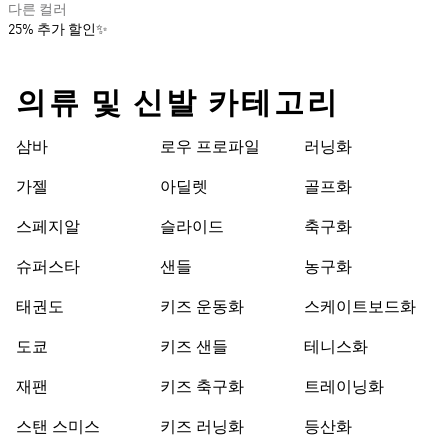
다른 컬러
25% 추가 할인✨
의류 및 신발 카테고리
삼바
로우 프로파일
러닝화
가젤
아딜렛
골프화
스페지알
슬라이드
축구화
슈퍼스타
샌들
농구화
태권도
키즈 운동화
스케이트보드화
도쿄
키즈 샌들
테니스화
재팬
키즈 축구화
트레이닝화
스탠 스미스
키즈 러닝화
등산화