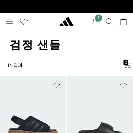
1
검정 샌들
2
14 결과
위시리스트 담기
위