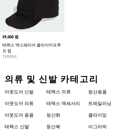
Price
39,000 원
테렉스 엑스페리어 클라이마프루
프 캡
TERREX
의류 및 신발 카테고리
아웃도어 신발
테렉스 의류
등산용품
아웃도어 의류
테렉스 액세서리
트레일러닝
아웃도어 용품
등산화
클라이밍
테렉스 신발
등산복
아그라빅