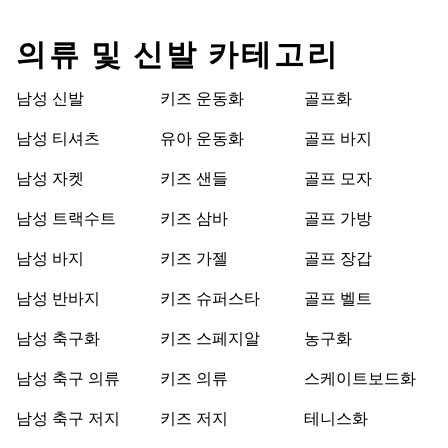
의류 및 신발 카테고리
남성 신발
키즈 운동화
골프화
남성 티셔츠
유아 운동화
골프 바지
남성 자켓
키즈 샌들
골프 모자
남성 트랙수트
키즈 삼바
골프 가방
남성 바지
키즈 가젤
골프 장갑
남성 반바지
키즈 슈퍼스타
골프 벨트
남성 축구화
키즈 스페지알
농구화
남성 축구 의류
키즈 의류
스케이트보드화
남성 축구 저지
키즈 저지
테니스화