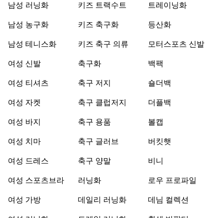
남성 러닝화
키즈 트랙수트
트레이닝화
남성 농구화
키즈 축구화
등산화
남성 테니스화
키즈 축구 의류
모터스포츠 신발
여성 신발
축구화
백팩
여성 티셔츠
축구 저지
숄더백
여성 자켓
축구 클럽저지
더플백
여성 바지
축구 용품
볼캡
여성 치마
축구 글러브
버킷햇
여성 드레스
축구 양말
비니
여성 스포츠브라
러닝화
로우 프로파일
여성 가방
데일리 러닝화
데님 컬렉션