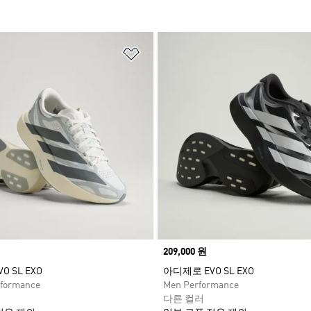
담기
위시리스트 담기
Price
209,000 원
 SL EXO
아디제로 EVO SL EXO
formance
Men Performance
다른 컬러