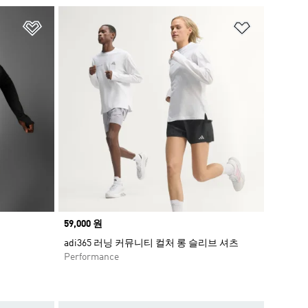
위시리스트 담기
위시리스트
Price
59,000 원
adi365 러닝 커뮤니티 컬처 롱 슬리브 셔츠
Performance