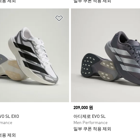
적용 제외
일부 쿠폰 적용 제외
담기
위시리스트 담기
Price
209,000 원
 SL EXO
아디제로 EVO SL
rmance
Men Performance
일부 쿠폰 적용 제외
적용 제외