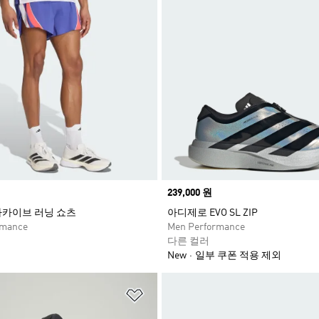
Price
239,000 원
아카이브 러닝 쇼츠
아디제로 EVO SL ZIP
rmance
Men Performance
다른 컬러
New
일부 쿠폰 적용 제외
담기
위시리스트 담기