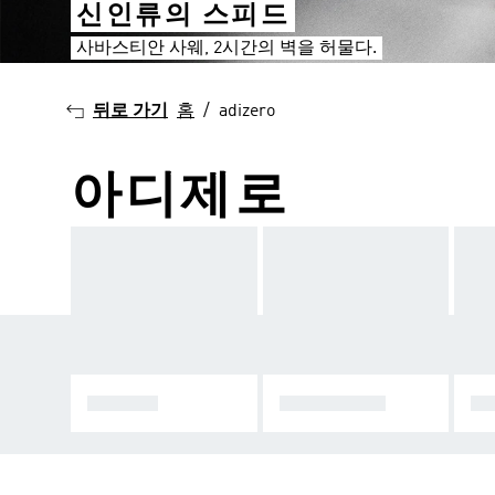
신인류의 스피드
사바스티안 사웨, 2시간의 벽을 허물다.
뒤로 가기
홈
adizero
아디제로
아디제로
하이퍼부스트
슈