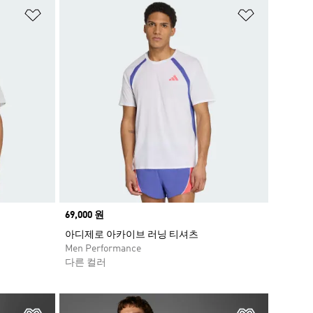
위시리스트 담기
위시리스트
Price
69,000 원
아디제로 아카이브 러닝 티셔츠
Men Performance
다른 컬러
위시리스트 담기
위시리스트