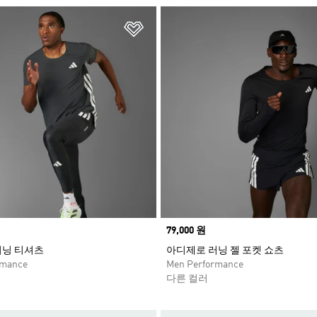
담기
위시리스트 담기
Price
79,000 원
러닝 티셔츠
아디제로 러닝 젤 포켓 쇼츠
rmance
Men Performance
다른 컬러