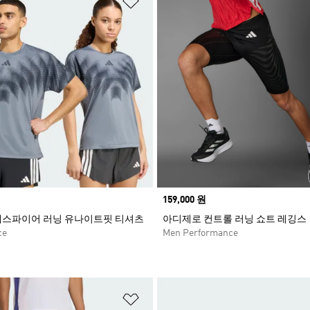
Price
159,000 원
애스파이어 러닝 유나이트핏 티셔츠
아디제로 컨트롤 러닝 쇼트 레깅스
ce
Men Performance
담기
위시리스트 담기