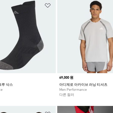
담기
위시리스트 담기
Price
69,000 원
크루 삭스
아디제로 아카이브 러닝 티셔츠
ce
Men Performance
다른 컬러
담기
위시리스트 담기