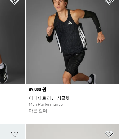
Price
89,000 원
아디제로 러닝 싱글렛
Men Performance
다른 컬러
위시리스트 담기
위시리스트