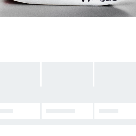
퍼노바
울트라부스트
아디스타