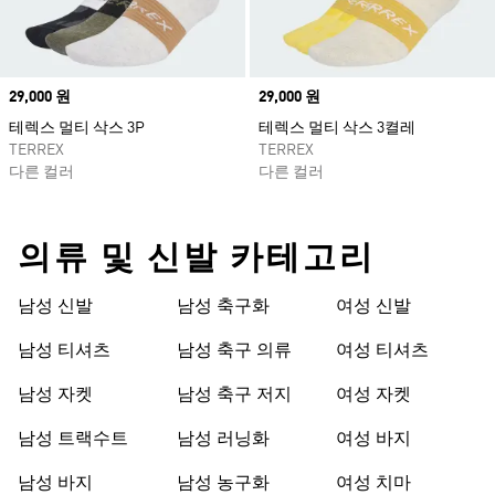
Price
29,000 원
Price
29,000 원
테렉스 멀티 삭스 3P
테렉스 멀티 삭스 3켤레
TERREX
TERREX
다른 컬러
다른 컬러
의류 및 신발 카테고리
남성 신발
남성 축구화
여성 신발
남성 티셔츠
남성 축구 의류
여성 티셔츠
남성 자켓
남성 축구 저지
여성 자켓
남성 트랙수트
남성 러닝화
여성 바지
남성 바지
남성 농구화
여성 치마