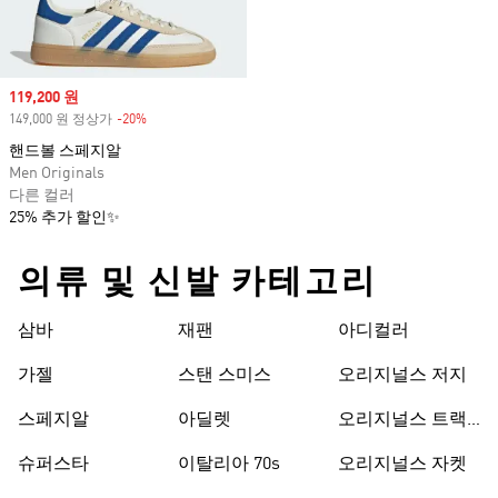
Sale price
119,200 원
149,000 원 정상가
-20%
Discount
핸드볼 스페지알
Men Originals
다른 컬러
25% 추가 할인✨
의류 및 신발 카테고리
삼바
재팬
아디컬러
가젤
스탠 스미스
오리지널스 저지
스페지알
아딜렛
오리지널스 트랙
수트
슈퍼스타
이탈리아 70s
오리지널스 자켓