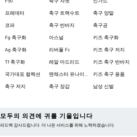
F50
축구 자켓
신가드
프레데터
축구 트랙수트
축구 양말
코파
축구 반바지
축구공
Fg 축구화
아스널
키즈 축구화
Ag 축구화
리버풀 Fc
키즈 축구 저지
Tf 축구화
레알 마드리드
키즈 축구 반바지
국가대표 컬렉션
맨체스터 유나이
키즈 축구 용품
티드
축구 저지
축구 장갑
남성 신발
모두의 의견에 귀를 기울입니다
피드백 감사드립니다. 더 나은 서비스를 위해 노력하겠습니다.