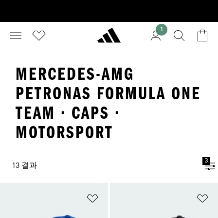
1
MERCEDES-AMG
PETRONAS FORMULA ONE
TEAM · CAPS ·
MOTORSPORT
3
13 결과
위시리스트 담기
위