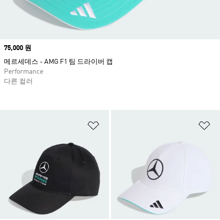
Price
75,000 원
메르세데스 - AMG F1 팀 드라이버 캡
Performance
다른 컬러
위시리스트 담기
위