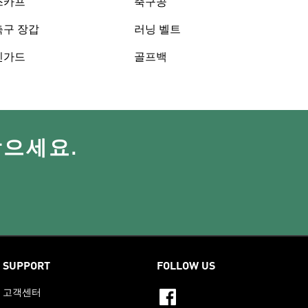
스카프
축구공
축구 장갑
러닝 벨트
신가드
골프백
받으세요.
SUPPORT
FOLLOW US
고객센터