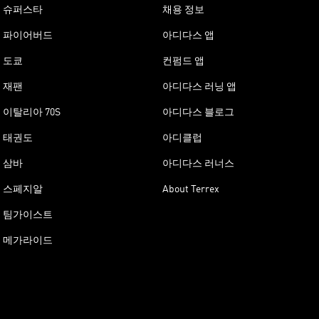
슈퍼스타
채용 정보
파이어버드
아디다스 앱
도쿄
컨펌드 앱
재팬
아디다스 러닝 앱
이탈리아 70S
아디다스 블로그
태권도
아디클럽
삼바
아디다스 러너스
스페지알
About Terrex
팀가이스트
메가라이드