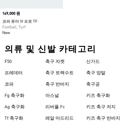
Price
149,000 원
코파 퓨어 IV 프로 TF
Football, Turf
New
의류 및 신발 카테고리
F50
축구 자켓
신가드
프레데터
축구 트랙수트
축구 양말
코파
축구 반바지
축구공
Fg 축구화
아스널
키즈 축구화
Ag 축구화
리버풀 Fc
키즈 축구 저지
Tf 축구화
레알 마드리드
키즈 축구 반바지