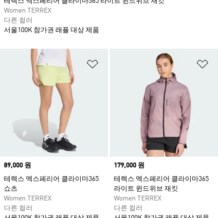
테렉스 엑스페리어 클라이마365 라이트 윈드위브 재킷
Women TERREX
다른 컬러
서울100K 참가권 래플 대상 제품
위시리스트 담기
위
Price
89,000 원
Price
179,000 원
테렉스 엑스페리어 클라이마365
테렉스 엑스페리어 클라이마365
쇼츠
라이트 윈드위브 재킷
Women TERREX
Women TERREX
다른 컬러
다른 컬러