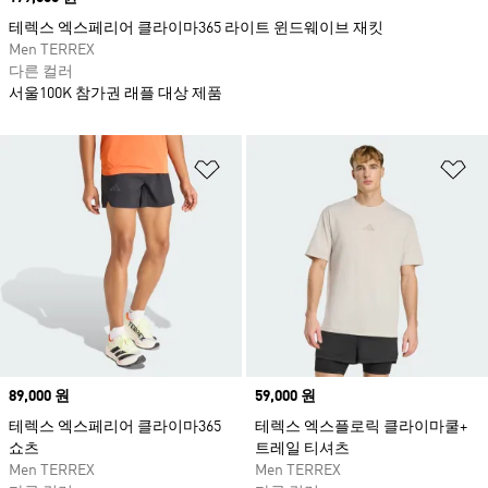
테렉스 엑스페리어 클라이마365 라이트 윈드웨이브 재킷
Men TERREX
다른 컬러
서울100K 참가권 래플 대상 제품
위시리스트 담기
위
Price
89,000 원
Price
59,000 원
테렉스 엑스페리어 클라이마365
테렉스 엑스플로릭 클라이마쿨+
쇼츠
트레일 티셔츠
Men TERREX
Men TERREX