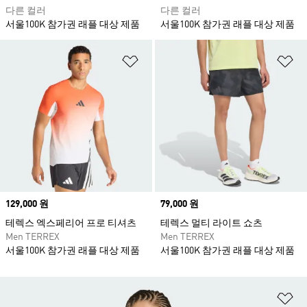
다른 컬러
다른 컬러
서울100K 참가권 래플 대상 제품
서울100K 참가권 래플 대상 제품
위시리스트 담기
위
Price
129,000 원
Price
79,000 원
테렉스 엑스페리어 프로 티셔츠
테렉스 멀티 라이트 쇼츠
Men TERREX
Men TERREX
서울100K 참가권 래플 대상 제품
서울100K 참가권 래플 대상 제품
위