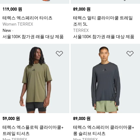
Price
119,000 원
Price
89,000 원
테렉스 엑스페리어 타이츠
테렉스 멀티 클라이마쿨 트레일
Women TERREX
조끼 5L
New
TERREX
서울100K 참가권 래플 대상 제품
서울100K 참가권 래플 대상 제품
위시리스트 담기
위
Price
59,000 원
Price
89,000 원
테렉스 엑스플로릭 클라이마쿨+
테렉스 엑스페리어 클라이마쿨+
트레일 티셔츠
롱 슬리브 티셔츠