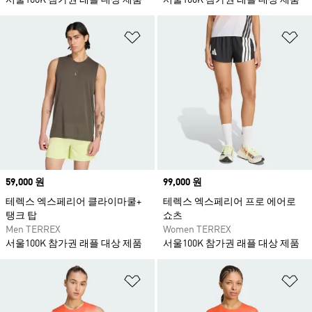
서울100K 참가권 래플 대상 제품
서울100K 참가권 래플 대상 제품
위시리스트 담기
위
Price
59,000 원
Price
99,000 원
테렉스 엑스페리어 클라이마쿨+
테렉스 엑스페리어 프로 에어로
탱크 탑
쇼츠
Men TERREX
Women TERREX
서울100K 참가권 래플 대상 제품
서울100K 참가권 래플 대상 제품
위시리스트 담기
위