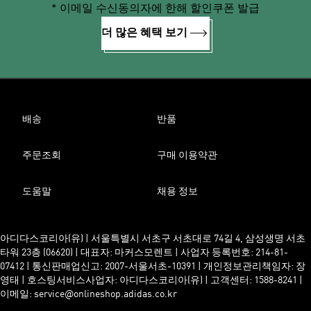
* 이메일 수신동의자에 한해 할인쿠폰 발급
더 많은 혜택 보기
배송
반품
주문조회
구매 이용약관
도움말
채용 정보
아디다스코리아(유) | 서울특별시 서초구 서초대로 74길 4, 삼성생명 서초
타워 23층 (06620) | 대표자: 마커스모렌트 | 사업자 등록번호: 214-81-
07412 | 통신판매업신고: 2007-서울서초-10391 | 개인정보관리책임자: 장
영태 | 호스팅서비스사업자: 아디다스코리아(유) | 고객센터: 1588-8241 |
이메일: service@onlineshop.adidas.co.kr