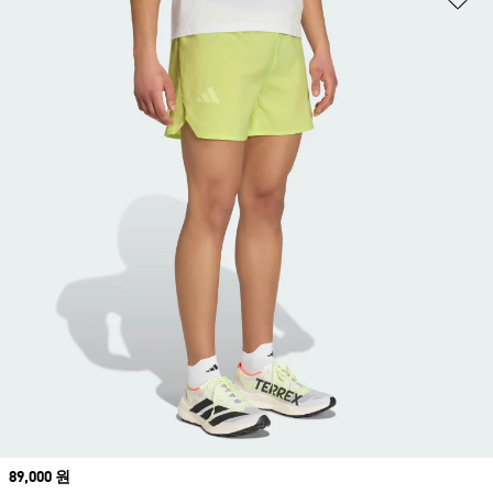
Price
89,000 원