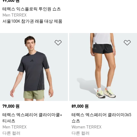
Price
99,000 원
테렉스 익스플로릭 투인원 쇼츠
Men TERREX
서울100K 참가권 래플 대상 제품
위시리스트 담기
위
Price
79,000 원
Price
89,000 원
테렉스 엑스페리어 클라이마쿨+
테렉스 엑스페리어 클라이마365
티셔츠
쇼츠
Men TERREX
Women TERREX
다른 컬러
다른 컬러