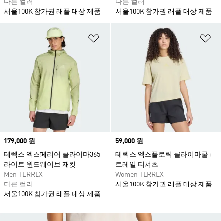
다른 컬러
다른 컬러
서울100K 참가권 래플 대상 제품
서울100K 참가권 래플 대상 제품
위시리스트 담기
위
Price
179,000 원
Price
59,000 원
테렉스 엑스페리어 클라이마365
테렉스 엑스플로릭 클라이마쿨+
라이트 윈드웨이브 재킷
트레일 티셔츠
Men TERREX
Women TERREX
다른 컬러
서울100K 참가권 래플 대상 제품
서울100K 참가권 래플 대상 제품