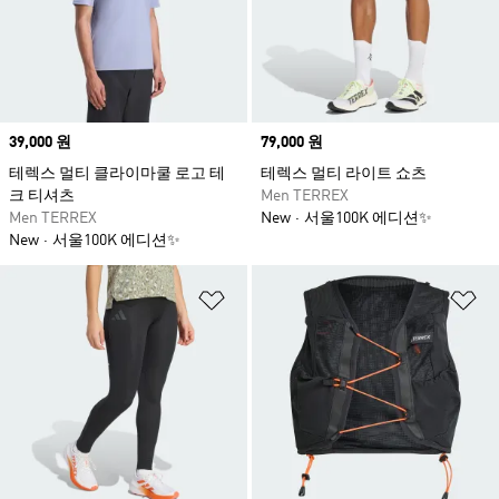
Price
39,000 원
Price
79,000 원
테렉스 멀티 클라이마쿨 로고 테
테렉스 멀티 라이트 쇼츠
크 티셔츠
Men TERREX
Men TERREX
New
서울100K 에디션✨
New
서울100K 에디션✨
위시리스트 담기
위