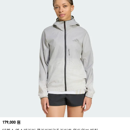
Price
179,000 원