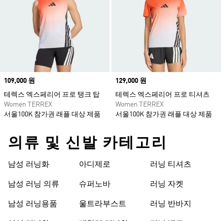
Price
109,000 원
Price
129,000 원
테렉스 엑스페리어 프로 탱크 탑
테렉스 엑스페리어 프로 티셔츠
Women TERREX
Women TERREX
서울100K 참가권 래플 대상 제품
서울100K 참가권 래플 대상 제품
의류 및 신발 카테고리
남성 러닝화
아디제로
러닝 티셔츠
남성 러닝 의류
슈퍼노바
러닝 자켓
남성 러닝용품
울트라부스트
러닝 반바지