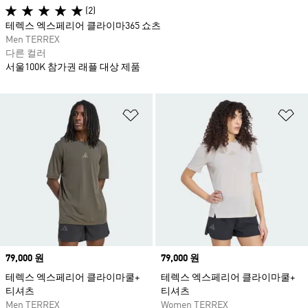
(2)
테렉스 엑스페리어 클라이마365 쇼츠
Men TERREX
다른 컬러
서울100K 참가권 래플 대상 제품
위시리스트 담기
위
Price
79,000 원
Price
79,000 원
테렉스 엑스페리어 클라이마쿨+
테렉스 엑스페리어 클라이마쿨+
티셔츠
티셔츠
Men TERREX
Women TERREX