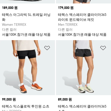
Price
189,000 원
Price
179,000 원
테렉스 아그라빅 SL 트레일 러닝
테렉스 엑스페리어 클라이마365
화
라이트 윈드웨이브 재킷
Women TERREX
Men TERREX
다른 컬러
다른 컬러
서울100K 참가권 래플 대상 제품
서울100K 참가권 래플 대상 제품
위시리스트 담기
위
Price
99,000 원
Price
89,000 원
테렉스 익스플로릭 투인원 쇼츠
테렉스 엑스페리어 클라이마365