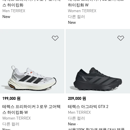
스 하이킹화
하이킹화 W
Men TERREX
Women TERREX
New
다른 컬러
New
위시리스트 담기
위
Price
199,000 원
Price
209,000 원
테렉스 프리하이커 3 로우 고어텍
테렉스 아그라빅 GTX 2
스 하이킹화 W
Men TERREX
Women TERREX
다른 컬러
다른 컬러
New