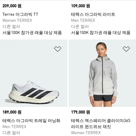
Price
209,000 원
Price
109,000 원
Terrex 아그라빅 TT
테렉스 아그라빅 라이트
Women TERREX
Men TERREX
다른 컬러
다른 컬러
서울100K 참가권 래플 대상 제품
서울100K 참가권 래플 대상 제품
위시리스트 담기
위
Price
189,000 원
Price
179,000 원
테렉스 아그라빅 트레일 러닝화
테렉스 엑스페리어 클라이마365
Men TERREX
라이트 윈드위브 재킷
다른 컬러
Women TERREX