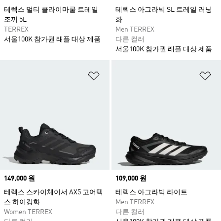
테렉스 멀티 클라이마쿨 트레일
테렉스 아그라빅 SL 트레일 러닝
조끼 5L
화
TERREX
Men TERREX
서울100K 참가권 래플 대상 제품
다른 컬러
서울100K 참가권 래플 대상 제품
위시리스트 담기
위
Price
149,000 원
Price
109,000 원
테렉스 스카이체이서 AX5 고어텍
테렉스 아그라빅 라이트
스 하이킹화
Men TERREX
Women TERREX
다른 컬러