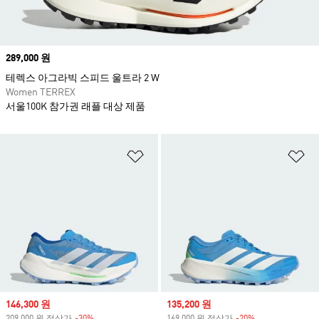
Price
289,000 원
테렉스 아그라빅 스피드 울트라 2 W
Women TERREX
서울100K 참가권 래플 대상 제품
위시리스트 담기
위
Sale price
146,300 원
Sale price
135,200 원