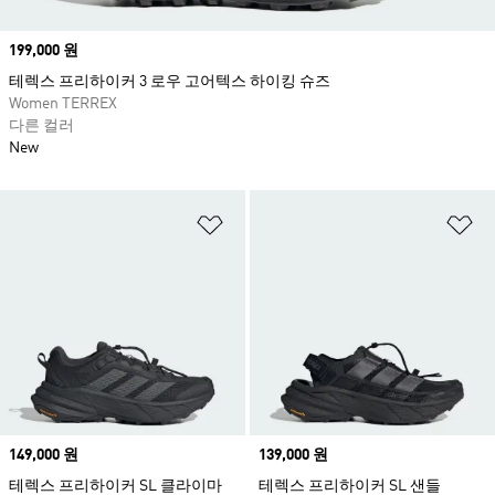
Price
199,000 원
테렉스 프리하이커 3 로우 고어텍스 하이킹 슈즈
Women TERREX
다른 컬러
New
위시리스트 담기
위
Price
149,000 원
Price
139,000 원
테렉스 프리하이커 SL 클라이마
테렉스 프리하이커 SL 샌들