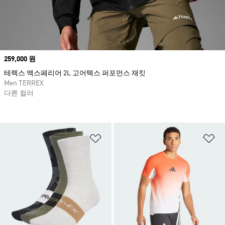
Price
259,000 원
테렉스 엑스페리어 2L 고어텍스 퍼포먼스 재킷
Men TERREX
다른 컬러
위시리스트 담기
위