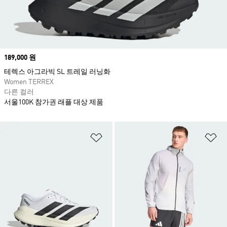
Price
189,000 원
테렉스 아그라빅 SL 트레일 러닝화
Women TERREX
다른 컬러
서울100K 참가권 래플 대상 제품
위시리스트 담기
위