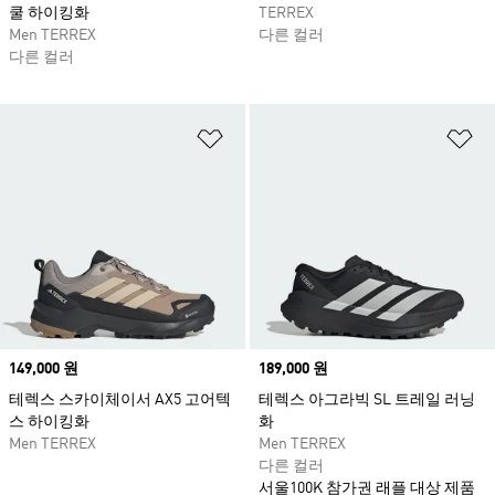
쿨 하이킹화
TERREX
Men TERREX
다른 컬러
다른 컬러
위시리스트 담기
위
Price
149,000 원
Price
189,000 원
테렉스 스카이체이서 AX5 고어텍
테렉스 아그라빅 SL 트레일 러닝
스 하이킹화
화
Men TERREX
Men TERREX
다른 컬러
서울100K 참가권 래플 대상 제품