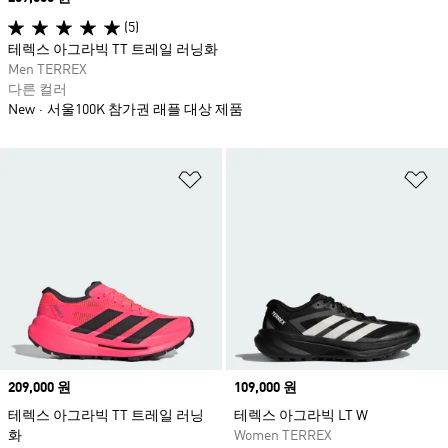
(5)
테렉스 아그라빅 TT 트레일 러닝화
Men TERREX
다른 컬러
New
서울100K 참가권 래플 대상 제품
위시리스트 담기
위
Price
209,000 원
Price
109,000 원
테렉스 아그라빅 TT 트레일 러닝
테렉스 아그라빅 LT W
화
Women TERREX