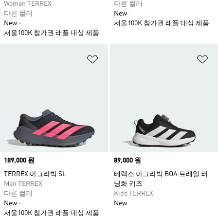
Women TERREX
다른 컬러
다른 컬러
New
New
서울100K 참가권 래플 대상 제품
서울100K 참가권 래플 대상 제품
위시리스트 담기
위
Price
189,000 원
Price
89,000 원
TERREX 아그라빅 SL
테렉스 아그라빅 BOA 트레일 러
Men TERREX
닝화 키즈
다른 컬러
Kids TERREX
New
New
서울100K 참가권 래플 대상 제품