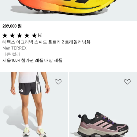
Price
289,000 원
(4)
테렉스 아그라빅 스피드 울트라 2 트레일러닝화
Men TERREX
다른 컬러
서울100K 참가권 래플 대상 제품
위시리스트 담기
위