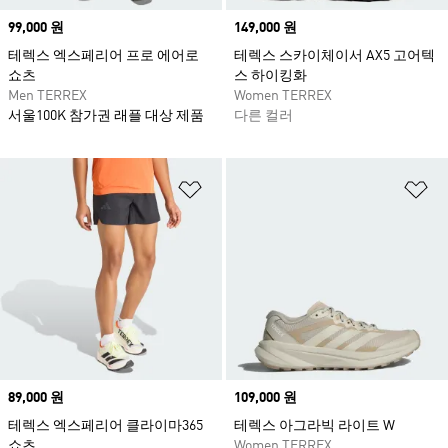
Price
99,000 원
Price
149,000 원
테렉스 엑스페리어 프로 에어로
테렉스 스카이체이서 AX5 고어텍
쇼츠
스 하이킹화
Men TERREX
Women TERREX
서울100K 참가권 래플 대상 제품
다른 컬러
위시리스트 담기
위
Price
89,000 원
Price
109,000 원
테렉스 엑스페리어 클라이마365
테렉스 아그라빅 라이트 W
쇼츠
Women TERREX