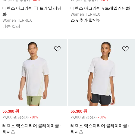
209,000 원 정상가
-30%
Discount
169,000 원 정상가
-20%
Discount
테렉스 아그라빅 TT 트레일 러닝
테렉스 아그라빅 4 트레일러닝화
화
Women TERREX
Women TERREX
25% 추가 할인✨
다른 컬러
위시리스트 담기
위
Sale price
55,300 원
Sale price
55,300 원
79,000 원 정상가
-30%
Discount
79,000 원 정상가
-30%
Discount
테렉스 엑스페리어 클라이마쿨+
테렉스 엑스페리어 클라이마쿨+
티셔츠
티셔츠