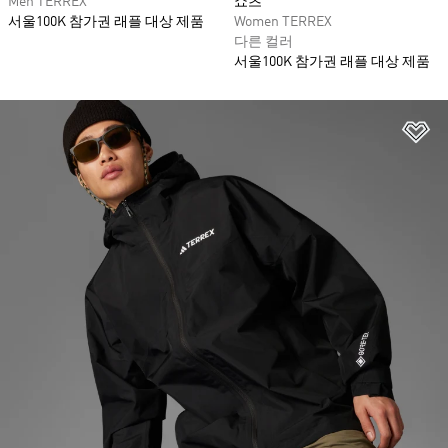
Men TERREX
쇼츠
서울100K 참가권 래플 대상 제품
Women TERREX
다른 컬러
서울100K 참가권 래플 대상 제품
위