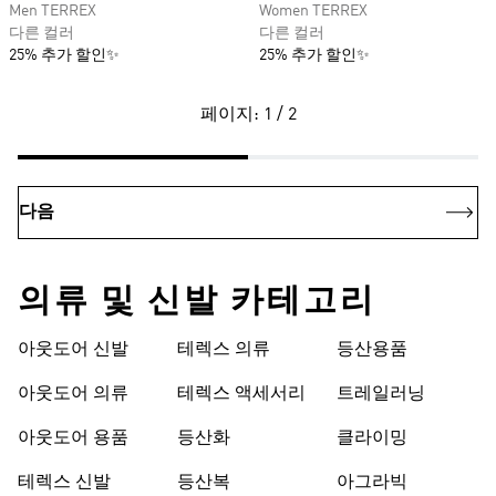
Men TERREX
Women TERREX
다른 컬러
다른 컬러
25% 추가 할인✨
25% 추가 할인✨
페이지: 1 / 2
다음
의류 및 신발 카테고리
아웃도어 신발
테렉스 의류
등산용품
아웃도어 의류
테렉스 액세서리
트레일러닝
아웃도어 용품
등산화
클라이밍
테렉스 신발
등산복
아그라빅