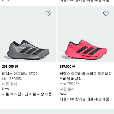
New
서울100K 참가권 래플 대상 제품
위시리스트 담기
위
Price
209,000 원
Price
289,000 원
테렉스 아그라빅 GTX 2
테렉스 아그라빅 스피드 울트라 2
Men TERREX
트레일 러닝화
다른 컬러
Men TERREX
New
다른 컬러
서울100K 참가권 래플 대상 제품
New
서울100K 참가권 래플 대상 제품