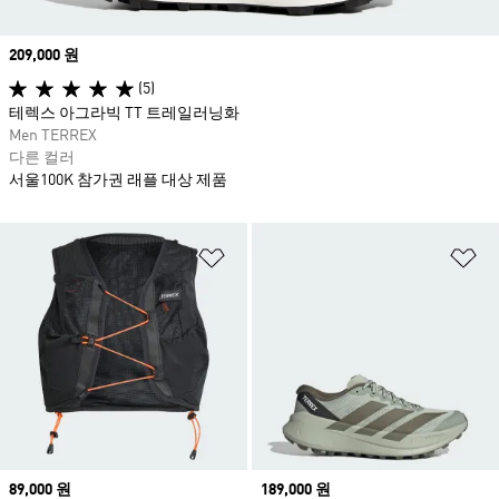
Price
209,000 원
(5)
테렉스 아그라빅 TT 트레일러닝화
Men TERREX
다른 컬러
서울100K 참가권 래플 대상 제품
위시리스트 담기
위
Price
89,000 원
Price
189,000 원