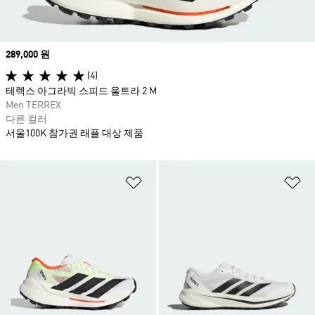
Price
289,000 원
(4)
테렉스 아그라빅 스피드 울트라 2 M
Men TERREX
다른 컬러
서울100K 참가권 래플 대상 제품
위시리스트 담기
위