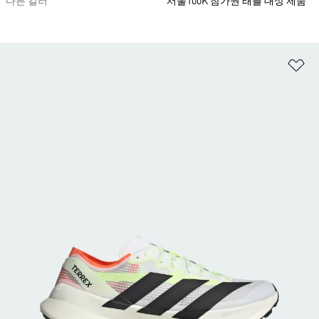
다른 컬러
서울100K 참가권 래플 대상 제품
위