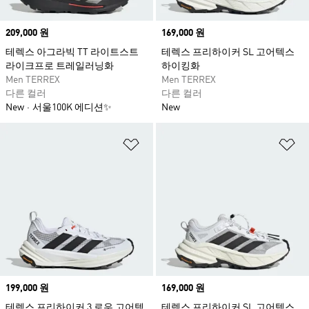
Price
209,000 원
Price
169,000 원
테렉스 아그라빅 TT 라이트스트
테렉스 프리하이커 SL 고어텍스
라이크프로 트레일러닝화
하이킹화
Men TERREX
Men TERREX
다른 컬러
다른 컬러
New
서울100K 에디션✨
New
위시리스트 담기
위
Price
199,000 원
Price
169,000 원
테렉스 프리하이커 3 로우 고어텍
테렉스 프리하이커 SL 고어텍스