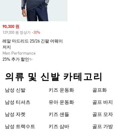
Sale price
90,300 원
129,000 원 정상가
-30%
Discount
레알 마드리드 25/26 긴팔 어웨이
저지
Men Performance
25% 추가 할인✨
의류 및 신발 카테고리
남성 신발
키즈 운동화
골프화
남성 티셔츠
유아 운동화
골프 바지
남성 자켓
키즈 샌들
골프 모자
남성 트랙수트
키즈 삼바
골프 가방