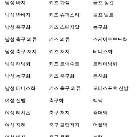
남성 바지
키즈 가젤
골프 장갑
남성 반바지
키즈 슈퍼스타
골프 벨트
남성 축구화
키즈 스페지알
농구화
남성 축구 의류
키즈 의류
스케이트보드화
남성 축구 저지
키즈 저지
테니스화
남성 러닝화
키즈 트랙수트
트레이닝화
남성 농구화
키즈 축구화
등산화
남성 테니스화
키즈 축구 의류
모터스포츠 신발
여성 신발
축구화
백팩
여성 티셔츠
축구 저지
숄더백
여성 자켓
축구 클럽저지
더플백