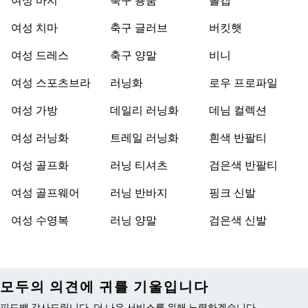
여성 바지
축구 용품
볼캡
여성 치마
축구 글러브
버킷햇
여성 드레스
축구 양말
비니
여성 스포츠브라
러닝화
로우 프로파일
여성 가방
데일리 러닝화
데님 컬렉션
여성 러닝화
트레일 러닝화
흰색 반팔티
여성 골프화
러닝 티셔츠
검은색 반팔티
여성 골프웨어
러닝 반바지
핑크 신발
여성 수영복
러닝 양말
검은색 신발
모두의 의견에 귀를 기울입니다