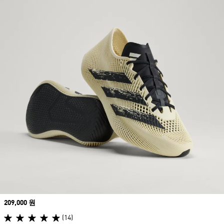
Price
209,000 원
(14)