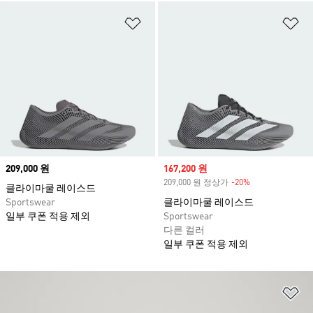
위시리스트 담기
위
Price
209,000 원
Sale price
167,200 원
209,000 원 정상가
-20%
Discount
클라이마쿨 레이스드
Sportswear
클라이마쿨 레이스드
일부 쿠폰 적용 제외
Sportswear
다른 컬러
일부 쿠폰 적용 제외
위