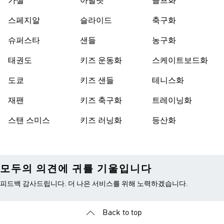
가젤
아딜렛
골프화
스페지알
슬라이드
축구화
슈퍼스타
샌들
농구화
태권도
키즈 운동화
스케이트보드화
도쿄
키즈 샌들
테니스화
재팬
키즈 축구화
트레이닝화
스탠 스미스
키즈 러닝화
등산화
모두의 의견에 귀를 기울입니다
피드백 감사드립니다. 더 나은 서비스를 위해 노력하겠습니다.
Back to top