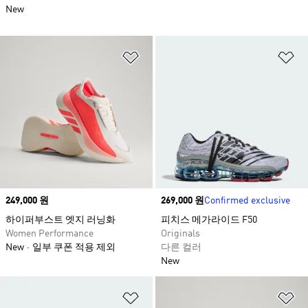
New
위시리스트 담기
위
Price
249,000 원
Price
269,000 원
Confirmed exclusive
하이퍼부스트 엣지 러닝화
피치스 메가라이드 F50
Women Performance
Originals
New
일부 쿠폰 적용 제외
다른 컬러
New
위시리스트 담기
위