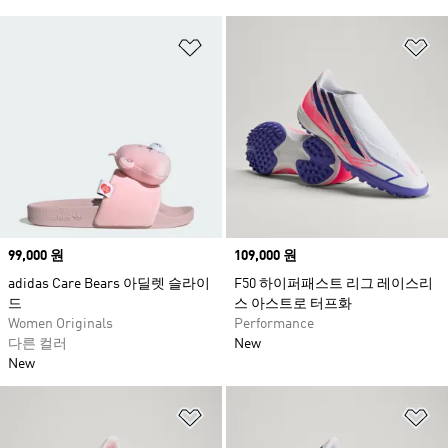
위시리스트 담기
위
Price
99,000 원
Price
109,000 원
adidas Care Bears 아딜렛 슬라이
F50 하이퍼패스트 리그 레이스리
드
스 아스트로 터프화
Women Originals
Performance
다른 컬러
New
New
위시리스트 담기
위