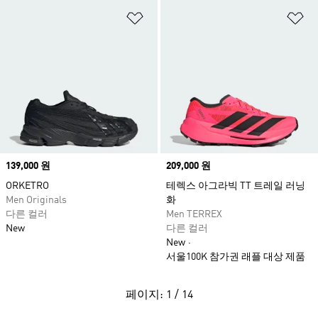
위시리스트 담기
위
Price
139,000 원
Price
209,000 원
ORKETRO
테렉스 아그라빅 TT 트레일 러닝
Men Originals
화
다른 컬러
Men TERREX
New
다른 컬러
New
서울100K 참가권 래플 대상 제품
페이지: 1 / 14