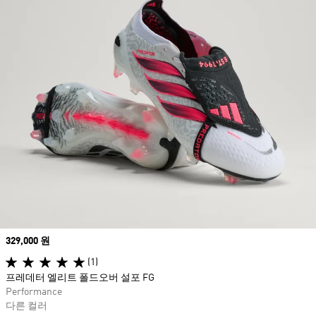
Price
329,000 원
(1)
프레데터 엘리트 폴드오버 설포 FG
Performance
다른 컬러