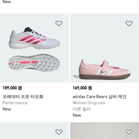
New
위시리스트 담기
위
Price
159,000 원
Price
169,000 원
프레데터 프로 터프화
adidas Care Bears 삼바 제인
Performance
Women Originals
New
다른 컬러
New
위시리스트 담기
위