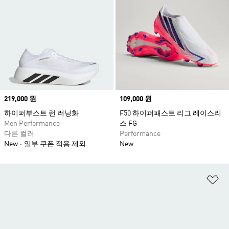
Price
219,000 원
Price
109,000 원
하이퍼부스트 런 러닝화
F50 하이퍼패스트 리그 레이스리
Men Performance
스 FG
다른 컬러
Performance
New
일부 쿠폰 적용 제외
New
위