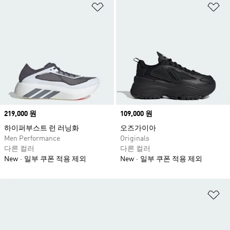
위시리스트 담기
위
Price
219,000 원
Price
109,000 원
하이퍼부스트 런 러닝화
오즈가이아
Men Performance
Originals
다른 컬러
다른 컬러
New
일부 쿠폰 적용 제외
New
일부 쿠폰 적용 제외
위