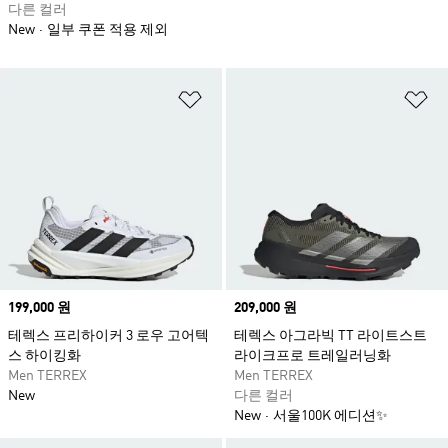
다른 컬러
New
일부 쿠폰 적용 제외
위시리스트 담기
위
Price
199,000 원
Price
209,000 원
테렉스 프리하이커 3 로우 고어텍
테렉스 아그라빅 TT 라이트스트
스 하이킹화
라이크프로 트레일러닝화
Men TERREX
Men TERREX
New
다른 컬러
New
서울100K 에디션✨