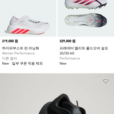
Price
219,000 원
Price
329,000 원
하이퍼부스트 런 러닝화
프레데터 엘리트 폴드오버 설포
Women Performance
2G/3G AG
다른 컬러
Performance
New
일부 쿠폰 적용 제외
New
위