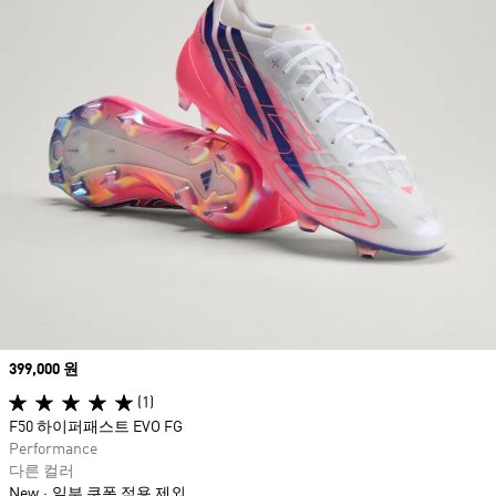
Price
399,000 원
(1)
F50 하이퍼패스트 EVO FG
Performance
다른 컬러
New
일부 쿠폰 적용 제외