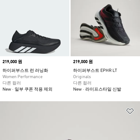
Price
219,000 원
Price
219,000 원
하이퍼부스트 런 러닝화
하이퍼부스트 EPHR LT
Women Performance
Originals
다른 컬러
다른 컬러
New
일부 쿠폰 적용 제외
New
라이프스타일 신발
위