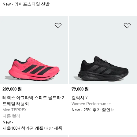
New
라이프스타일 신발
위시리스트 담기
위
Price
289,000 원
Price
79,000 원
테렉스 아그라빅 스피드 울트라 2
갤럭시 7
트레일 러닝화
Women Performance
Men TERREX
New
25% 추가 할인✨
다른 컬러
New
서울100K 참가권 래플 대상 제품