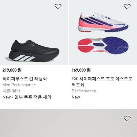
위시리스트 담기
위
Price
219,000 원
Price
169,000 원
하이퍼부스트 런 러닝화
F50 하이퍼패스트 프로 아스트로
Men Performance
터프화
다른 컬러
Performance
New
일부 쿠폰 적용 제외
New
위