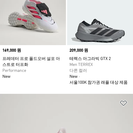
Price
169,000 원
Price
209,000 원
프레데터 프로 폴드오버 설포 아
테렉스 아그라빅 GTX 2
스트로 터프화
Men TERREX
Performance
다른 컬러
New
New
서울100K 참가권 래플 대상 제품
위