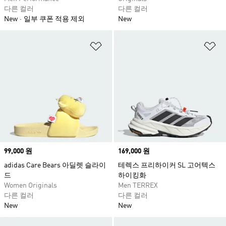
다른 컬러
다른 컬러
New
일부 쿠폰 적용 제외
New
위시리스트 담기
위
Price
99,000 원
Price
169,000 원
adidas Care Bears 아딜렛 슬라이
테렉스 프리하이커 SL 고어텍스
드
하이킹화
Women Originals
Men TERREX
다른 컬러
다른 컬러
New
New