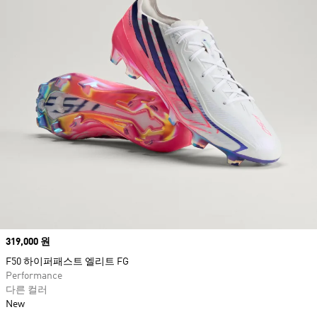
Price
319,000 원
F50 하이퍼패스트 엘리트 FG
Performance
다른 컬러
New