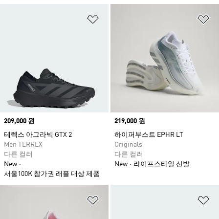
위시리스트 담기
위
Price
209,000 원
Price
219,000 원
테렉스 아그라빅 GTX 2
하이퍼부스트 EPHR LT
Men TERREX
Originals
다른 컬러
다른 컬러
New
New
라이프스타일 신발
서울100K 참가권 래플 대상 제품
위시리스트 담기
위