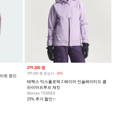
Sale price
279,300 원
399,000 원 정상가
-30%
Discount
라이트 윈드
테렉스 익스플로릭 2 레이어 인슐레이티드 클
라이마프루프 재킷
Women TERREX
25% 추가 할인✨