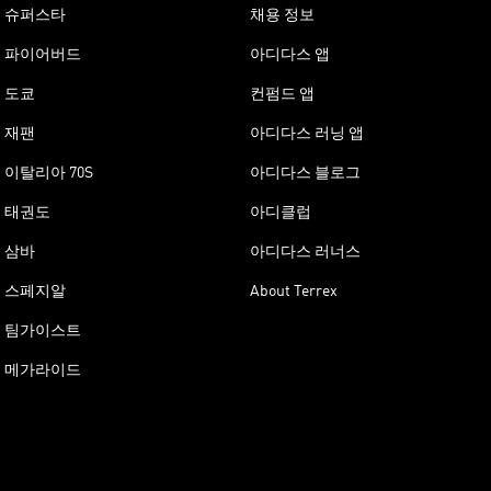
슈퍼스타
채용 정보
파이어버드
아디다스 앱
도쿄
컨펌드 앱
재팬
아디다스 러닝 앱
이탈리아 70S
아디다스 블로그
태권도
아디클럽
삼바
아디다스 러너스
스페지알
About Terrex
팀가이스트
메가라이드