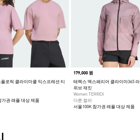
Price
179,000 원
스플로릭 클라이마쿨 익스프레션 티
테렉스 엑스페리어 클라이마365 
위브 재킷
Women TERREX
 참가권 래플 대상 제품
다른 컬러
서울100K 참가권 래플 대상 제품
리