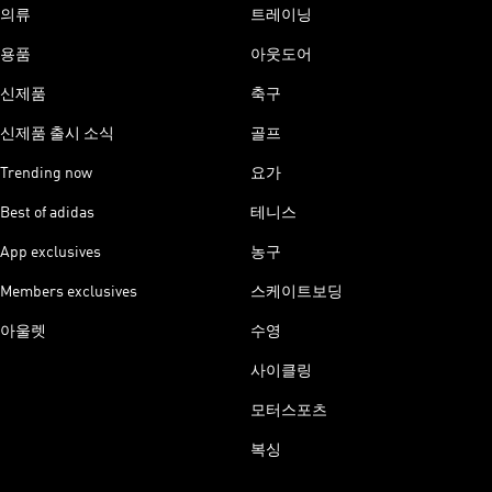
의류
트레이닝
용품
아웃도어
신제품
축구
신제품 출시 소식
골프
Trending now
요가
Best of adidas
테니스
App exclusives
농구
Members exclusives
스케이트보딩
아울렛
수영
사이클링
모터스포츠
복싱