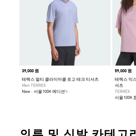
Price
39,000 원
Price
59,000 원
테렉스 멀티 클라이마쿨 로고 테크 티셔츠
테렉스 익
Men TERREX
셔츠
New
서울100K 에디션✨
TERREX
서울100K
의류 및 신발 카테고