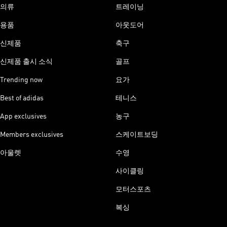
의류
트레이닝
용품
아웃도어
신제품
축구
신제품 출시 소식
골프
Trending now
요가
Best of adidas
테니스
App exclusives
농구
Members exclusives
스케이트보딩
아울렛
수영
사이클링
모터스포츠
복싱