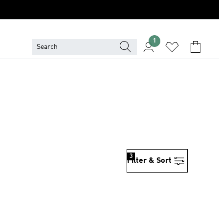
1
3
Filter & Sort