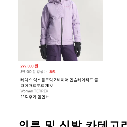
Sale price
279,300 원
399,000 원 정상가
-30%
Discount
테렉스 익스플로릭 2 레이어 인슐레이티드 클
라이마프루프 재킷
Women TERREX
25% 추가 할인✨
의류 및 신발 카테고