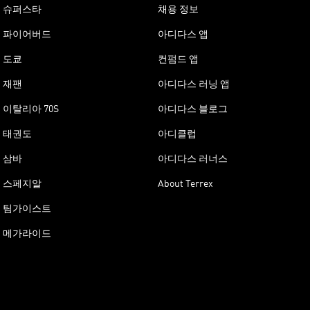
슈퍼스타
채용 정보
파이어버드
아디다스 앱
도쿄
컨펌드 앱
재팬
아디다스 러닝 앱
이탈리아 70S
아디다스 블로그
태권도
아디클럽
삼바
아디다스 러너스
스페지알
About Terrex
팀가이스트
메가라이드