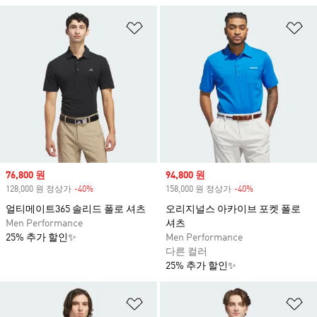
위시리스트 담기
위
Sale price
76,800 원
Sale price
94,800 원
128,000 원 정상가
-40%
Discount
158,000 원 정상가
-40%
Discount
얼티메이트365 솔리드 폴로 셔츠
오리지널스 아카이브 포켓 폴로
Men Performance
셔츠
25% 추가 할인✨
Men Performance
다른 컬러
25% 추가 할인✨
위시리스트 담기
위