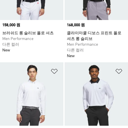
Price
158,000 원
Price
168,000 원
브러쉬드 롱 슬리브 폴로 셔츠
클라이마쿨 디보스 프린트 폴로
Men Performance
셔츠 롱 슬리브
다른 컬러
Men Performance
New
다른 컬러
New
위시리스트 담기
위