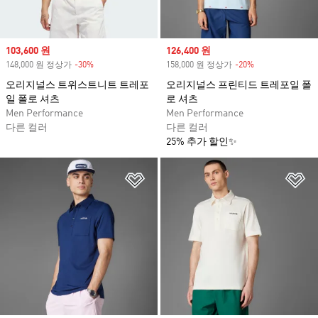
Sale price
103,600 원
Sale price
126,400 원
148,000 원 정상가
-30%
Discount
158,000 원 정상가
-20%
Discount
오리지널스 트위스트니트 트레포
오리지널스 프린티드 트레포일 폴
일 폴로 셔츠
로 셔츠
Men Performance
Men Performance
다른 컬러
다른 컬러
25% 추가 할인✨
위시리스트 담기
위