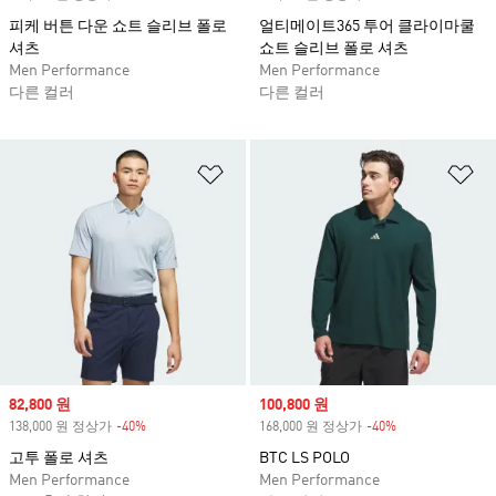
피케 버튼 다운 쇼트 슬리브 폴로
얼티메이트365 투어 클라이마쿨
셔츠
쇼트 슬리브 폴로 셔츠
Men Performance
Men Performance
다른 컬러
다른 컬러
위시리스트 담기
위
Sale price
82,800 원
Sale price
100,800 원
138,000 원 정상가
-40%
Discount
168,000 원 정상가
-40%
Discount
고투 폴로 셔츠
BTC LS POLO
Men Performance
Men Performance