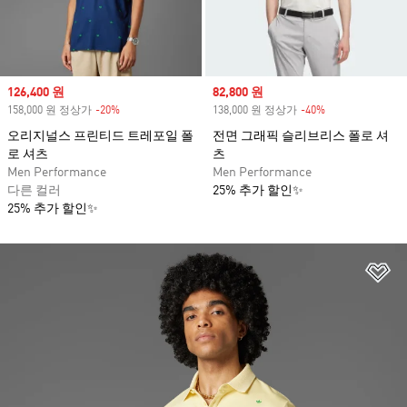
Sale price
126,400 원
Sale price
82,800 원
158,000 원 정상가
-20%
Discount
138,000 원 정상가
-40%
Discount
오리지널스 프린티드 트레포일 폴
전면 그래픽 슬리브리스 폴로 셔
로 셔츠
츠
Men Performance
Men Performance
다른 컬러
25% 추가 할인✨
25% 추가 할인✨
위