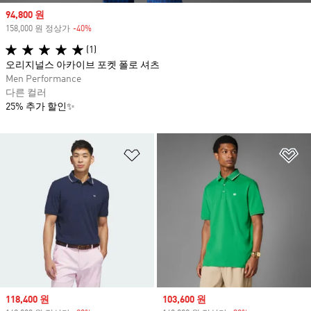
Sale price
94,800 원
158,000 원 정상가
-40%
Discount
(1)
오리지널스 아카이브 포켓 폴로 셔츠
Men Performance
다른 컬러
25% 추가 할인✨
위시리스트 담기
위
Sale price
118,400 원
Sale price
103,600 원