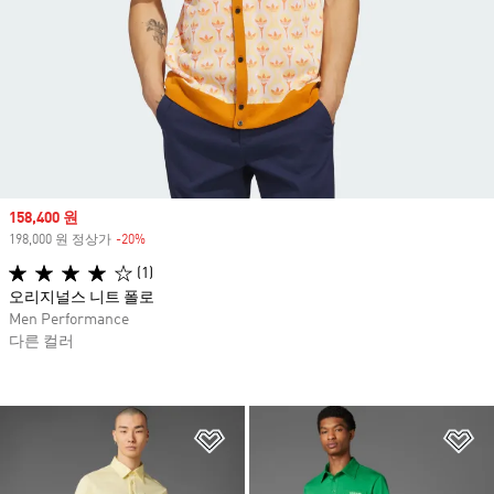
Sale price
158,400 원
198,000 원 정상가
-20%
Discount
(1)
오리지널스 니트 폴로
Men Performance
다른 컬러
위시리스트 담기
위