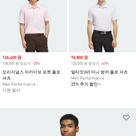
Sale price
126,400 원
Sale price
76,800 원
158,000 원 정상가
-20%
Discount
128,000 원 정상가
-40%
Discount
오리지널스 아카이브 포켓 폴로
얼티밋365 미니 벙커 폴로 셔츠
셔츠
Men Performance
Men Performance
25% 추가 할인✨
다른 컬러
위