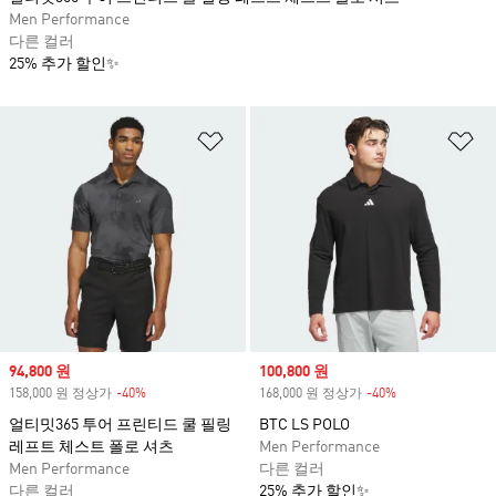
Men Performance
다른 컬러
25% 추가 할인✨
위시리스트 담기
위
Sale price
94,800 원
Sale price
100,800 원
158,000 원 정상가
-40%
Discount
168,000 원 정상가
-40%
Discount
얼티밋365 투어 프린티드 쿨 필링
BTC LS POLO
레프트 체스트 폴로 셔츠
Men Performance
Men Performance
다른 컬러
다른 컬러
25% 추가 할인✨