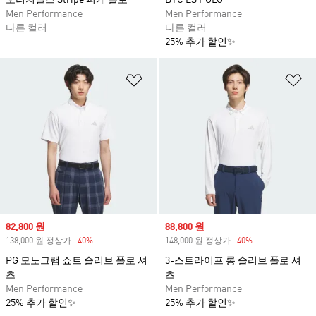
오리지널스 Stripe 피케 폴로
BTC LS POLO
Men Performance
Men Performance
다른 컬러
다른 컬러
25% 추가 할인✨
위시리스트 담기
위
Sale price
82,800 원
Sale price
88,800 원
138,000 원 정상가
-40%
Discount
148,000 원 정상가
-40%
Discount
PG 모노그램 쇼트 슬리브 폴로 셔
3-스트라이프 롱 슬리브 폴로 셔
츠
츠
Men Performance
Men Performance
25% 추가 할인✨
25% 추가 할인✨