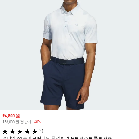
Sale price
94,800 원
158,000 원 정상가
-40%
Discount
(1)
얼티밋365 투어 프린티드 쿨 필링 레프트 체스트 폴로 셔츠