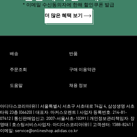
* 이메일 수신동의자에 한해 할인쿠폰 발급
더 많은 혜택 보기
배송
반품
주문조회
구매 이용약관
도움말
채용 정보
아디다스코리아(유) | 서울특별시 서초구 서초대로 74길 4, 삼성생명 서초
타워 23층 (06620) | 대표자: 마커스모렌트 | 사업자 등록번호: 214-81-
07412 | 통신판매업신고: 2007-서울서초-10391 | 개인정보관리책임자: 장
영태 | 호스팅서비스사업자: 아디다스코리아(유) | 고객센터: 1588-8241 |
이메일: service@onlineshop.adidas.co.kr