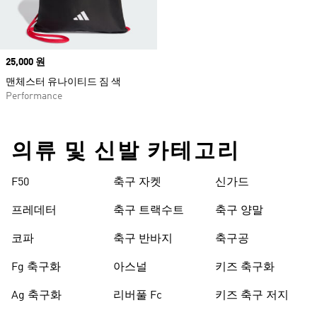
Price
25,000 원
맨체스터 유나이티드 짐 색
Performance
의류 및 신발 카테고리
F50
축구 자켓
신가드
프레데터
축구 트랙수트
축구 양말
코파
축구 반바지
축구공
Fg 축구화
아스널
키즈 축구화
Ag 축구화
리버풀 Fc
키즈 축구 저지