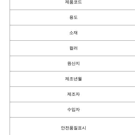
제품코드
용도
소재
컬러
원산지
제조년월
제조자
수입자
안전품질표시