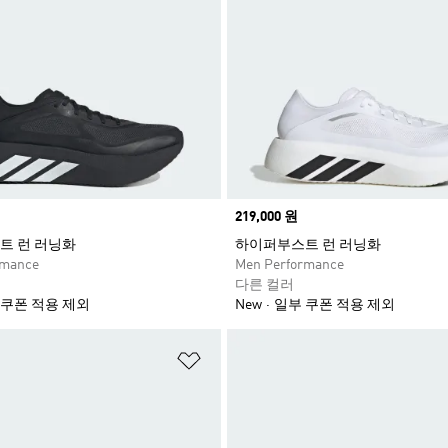
Price
219,000 원
트 런 러닝화
하이퍼부스트 런 러닝화
rmance
Men Performance
다른 컬러
 쿠폰 적용 제외
New
일부 쿠폰 적용 제외
담기
위시리스트 담기