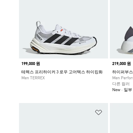
Price
199,000 원
Price
219,000 원
테렉스 프리하이커 3 로우 고어텍스 하이킹화
하이퍼부스
Men TERREX
Men Perfo
다른 컬러
New
일부
위시리스트 