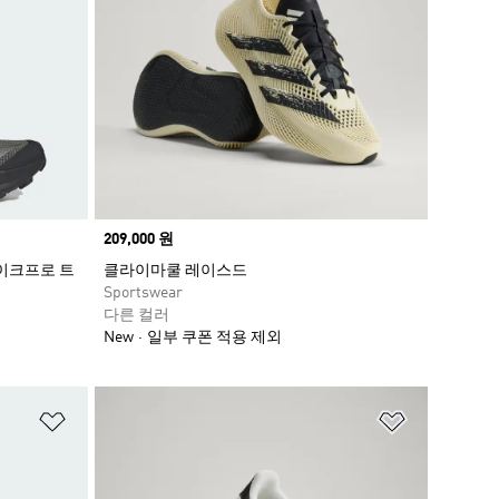
Price
209,000 원
이크프로 트
클라이마쿨 레이스드
Sportswear
다른 컬러
New
일부 쿠폰 적용 제외
위시리스트 담기
위시리스트