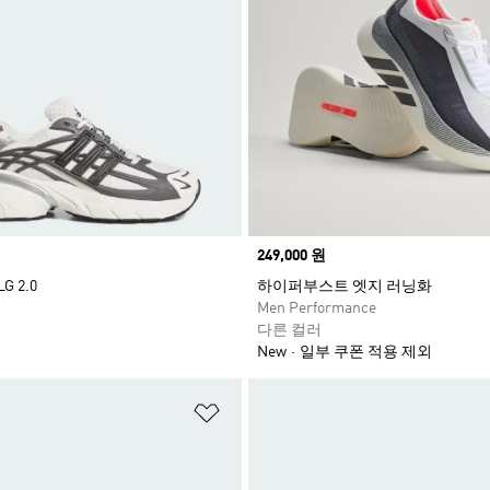
Price
249,000 원
 2.0
하이퍼부스트 엣지 러닝화
Men Performance
다른 컬러
New
일부 쿠폰 적용 제외
담기
위시리스트 담기