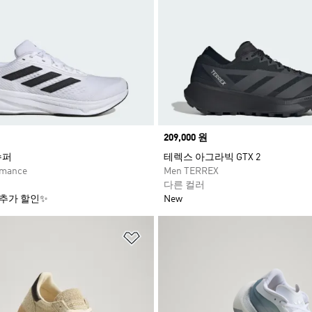
Price
209,000 원
슈퍼
테렉스 아그라빅 GTX 2
rmance
Men TERREX
다른 컬러
 추가 할인✨
New
담기
위시리스트 담기