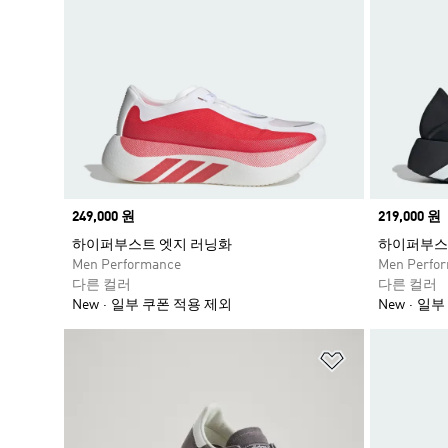
Price
249,000 원
Price
219,000 원
하이퍼부스트 엣지 러닝화
하이퍼부스
Men Performance
Men Perfo
다른 컬러
다른 컬러
New
일부 쿠폰 적용 제외
New
일부
위시리스트 