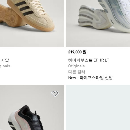
Price
219,000 원
페지알
하이퍼부스트 EPHR LT
inals
Originals
다른 컬러
New
라이프스타일 신발
담기
위시리스트 담기