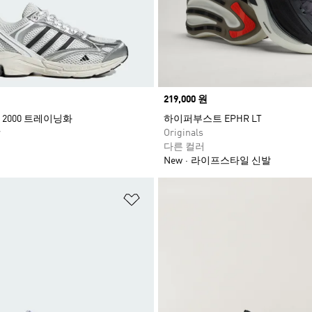
Price
219,000 원
2000 트레이닝화
하이퍼부스트 EPHR LT
r
Originals
다른 컬러
New
라이프스타일 신발
담기
위시리스트 담기