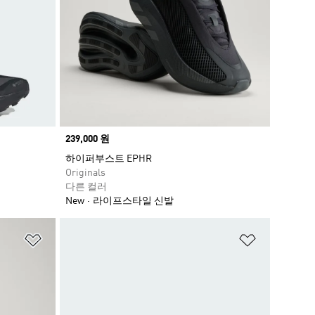
Price
239,000 원
하이퍼부스트 EPHR
Originals
다른 컬러
New
라이프스타일 신발
위시리스트 담기
위시리스트