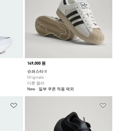
Price
149,000 원
슈퍼스타 II
Originals
다른 컬러
New
일부 쿠폰 적용 제외
위시리스트 담기
위시리스트