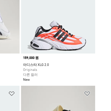
Price
159,000 원
아디스타 XLG 2.0
Originals
다른 컬러
New
위시리스트 담기
위시리스트