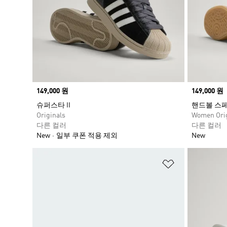
Price
149,000 원
Price
149,000 원
슈퍼스타 II
핸드볼 스
Originals
Women Orig
다른 컬러
다른 컬러
New
일부 쿠폰 적용 제외
New
위시리스트 