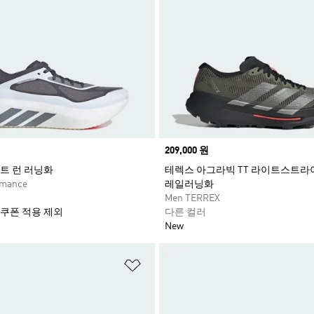
Price
209,000 원
트 런 러닝화
테렉스 아그라빅 TT 라이트스트라
rmance
레일러닝화
Men TERREX
 쿠폰 적용 제외
다른 컬러
New
담기
위시리스트 담기