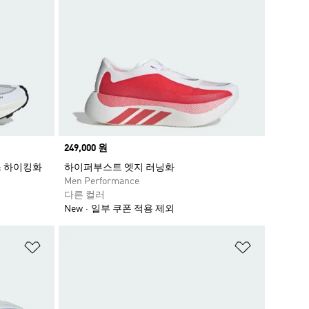
Price
249,000 원
스 하이킹화
하이퍼부스트 엣지 러닝화
Men Performance
다른 컬러
New
일부 쿠폰 적용 제외
위시리스트 담기
위시리스트