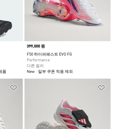
Price
399,000 원
F50 하이퍼패스트 EVO FG
Performance
다른 컬러
 제품
New
일부 쿠폰 적용 제외
위시리스트 담기
위시리스트