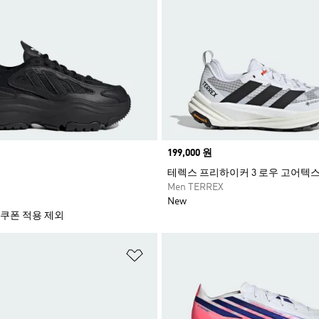
Price
199,000 원
테렉스 프리하이커 3 로우 고어텍
Men TERREX
New
 쿠폰 적용 제외
담기
위시리스트 담기