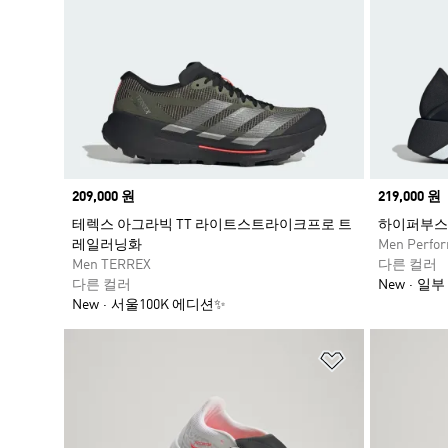
Price
209,000 원
Price
219,000 원
테렉스 아그라빅 TT 라이트스트라이크프로 트
하이퍼부스
레일러닝화
Men Perfo
Men TERREX
다른 컬러
다른 컬러
New
일부
New
서울100K 에디션✨
위시리스트 