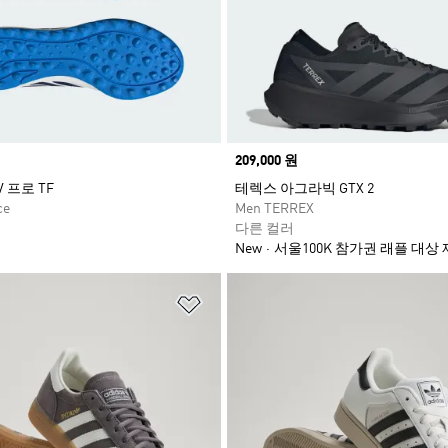
Price
209,000 원
V 프로 TF
테렉스 아그라빅 GTX 2
ce
Men TERREX
다른 컬러
New
서울100K 참가권 래플 대상
담기
위시리스트 담기