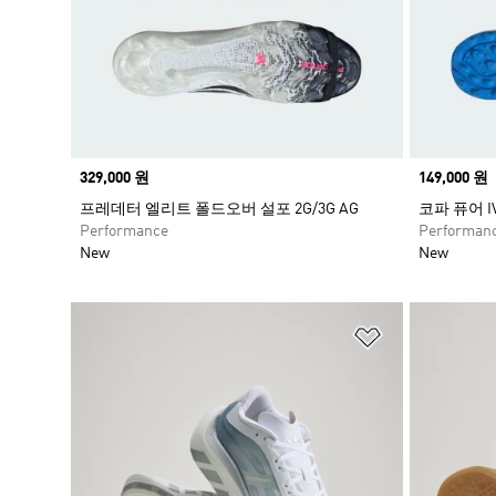
Price
329,000 원
Price
149,000 원
프레데터 엘리트 폴드오버 설포 2G/3G AG
코파 퓨어 I
Performance
Performan
New
New
위시리스트 