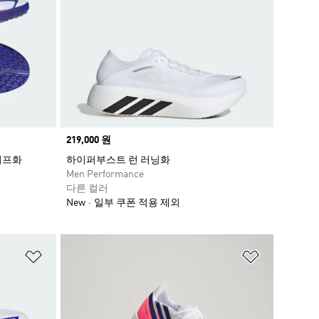
Price
219,000 원
터프화
하이퍼부스트 런 러닝화
Men Performance
다른 컬러
New
일부 쿠폰 적용 제외
위시리스트 담기
위시리스트