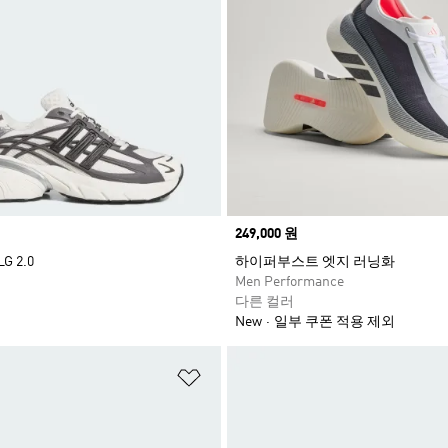
Price
249,000 원
 2.0
하이퍼부스트 엣지 러닝화
Men Performance
다른 컬러
New
일부 쿠폰 적용 제외
담기
위시리스트 담기