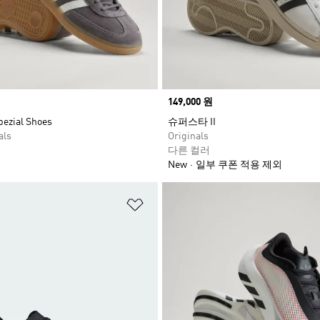
Price
149,000 원
pezial Shoes
슈퍼스타 II
als
Originals
다른 컬러
New
일부 쿠폰 적용 제외
담기
위시리스트 담기