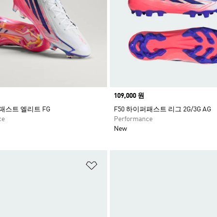
Price
109,000 원
퍼패스트 엘리트 FG
F50 하이퍼패스트 리그 2G/3G AG
ce
Performance
New
담기
위시리스트 담기