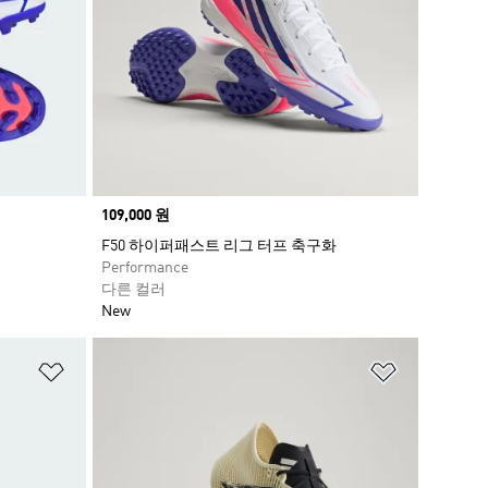
Price
109,000 원
F50 하이퍼패스트 리그 터프 축구화
Performance
다른 컬러
New
위시리스트 담기
위시리스트