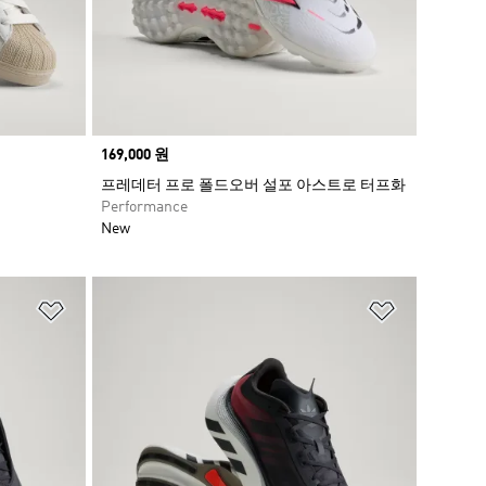
Price
169,000 원
프레데터 프로 폴드오버 설포 아스트로 터프화
Performance
New
위시리스트 담기
위시리스트