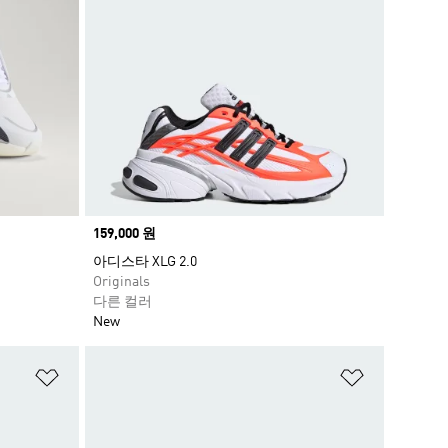
Price
159,000 원
아디스타 XLG 2.0
Originals
다른 컬러
New
위시리스트 담기
위시리스트