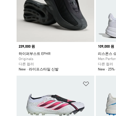
Price
239,000 원
Price
109,000 원
하이퍼부스트 EPHR
리스폰스 
Originals
Men Perfo
다른 컬러
다른 컬러
New
라이프스타일 신발
New
25%
위시리스트 