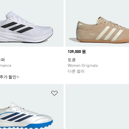
Price
139,000 원
슈퍼
도쿄
rmance
Women Originals
다른 컬러
 추가 할인✨
담기
위시리스트 담기