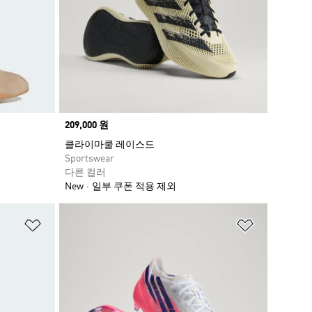
Price
209,000 원
클라이마쿨 레이스드
Sportswear
다른 컬러
New
일부 쿠폰 적용 제외
위시리스트 담기
위시리스트