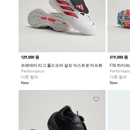
Price
129,000 원
Price
319,000 원
프레데터 리그 폴드오버 설포 아스트로 터프화
F50 하이
Performance
Performan
다른 컬러
다른 컬러
New
New
위시리스트 