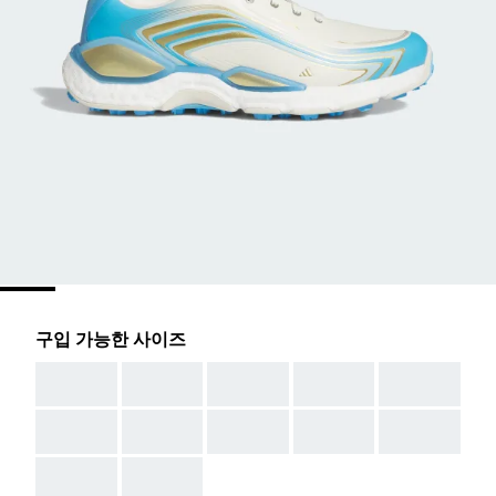
구입 가능한 사이즈
AAA
AAA
AAA
AAA
AAA
AAA
AAA
AAA
AAA
AAA
AAA
AAA