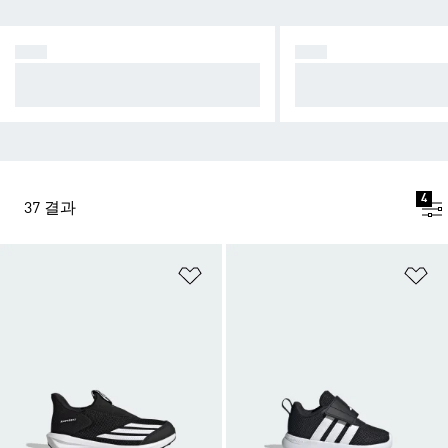
의류
신발
활동적 라이프스타일을 위한 데일
스포츠의 DNA, 라이
리 유니폼
며들다
4
37 결과
위시리스트 담기
위