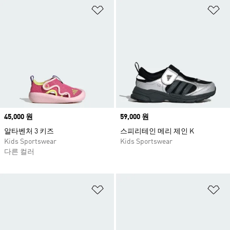
위시리스트 담기
위
Price
45,000 원
Price
59,000 원
알타벤처 3 키즈
스피리테인 메리 제인 K
Kids Sportswear
Kids Sportswear
다른 컬러
위시리스트 담기
위