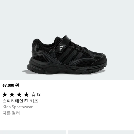
Price
69,000 원
(2)
스피리테인 EL 키즈
Kids Sportswear
다른 컬러