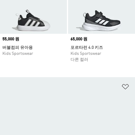
Price
55,000 원
Price
65,000 원
버블컴피 유아용
포르타런 4.0 키즈
Kids Sportswear
Kids Sportswear
다른 컬러
위