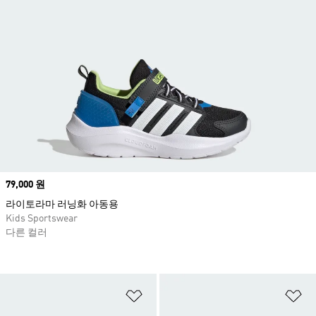
Price
79,000 원
라이토라마 러닝화 아동용
Kids Sportswear
다른 컬러
위시리스트 담기
위