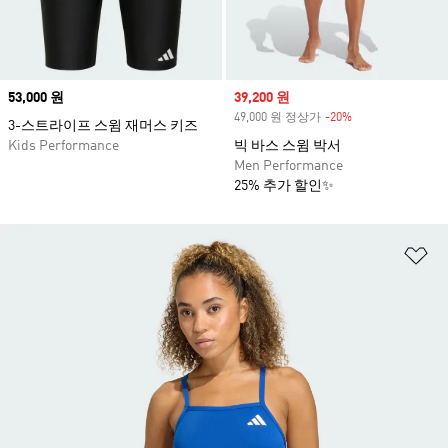
Price
53,000 원
Sale price
39,200 원
49,000 원 정상가
-20%
Discount
3-스트라이프 스윔 재머스 키즈
Kids Performance
빅 바스 스윔 박서
Men Performance
25% 추가 할인✨
위