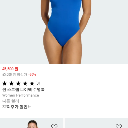
Sale price
45,500 원
65,000 원 정상가
-30%
Discount
(3)
씬 스트랩 브이백 수영복
Women Performance
다른 컬러
25% 추가 할인✨
위시리스트 담기
위