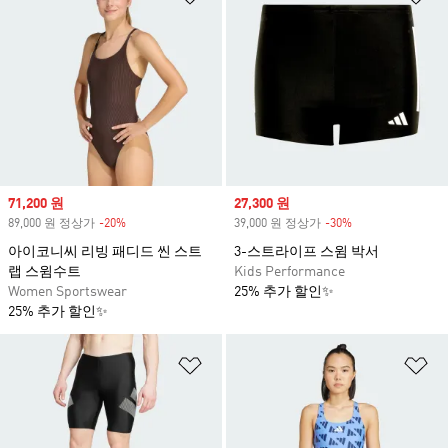
Sale price
71,200 원
Sale price
27,300 원
89,000 원 정상가
-20%
Discount
39,000 원 정상가
-30%
Discount
아이코니씨 리빙 패디드 씬 스트
3-스트라이프 스윔 박서
랩 스윔수트
Kids Performance
Women Sportswear
25% 추가 할인✨
25% 추가 할인✨
위시리스트 담기
위