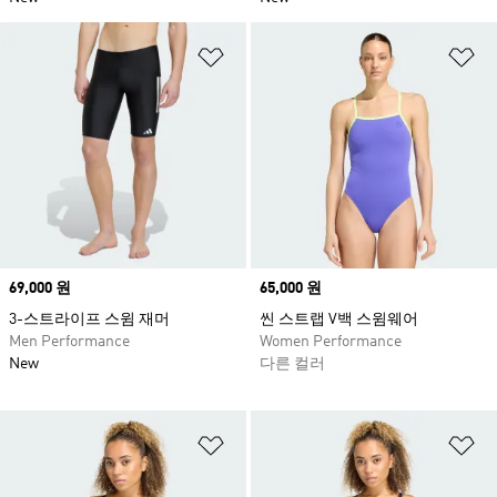
위시리스트 담기
위
Price
69,000 원
Price
65,000 원
3-스트라이프 스윔 재머
씬 스트랩 V백 스윔웨어
Men Performance
Women Performance
New
다른 컬러
위시리스트 담기
위