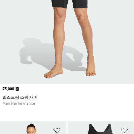
Price
75,000 원
립스트림 스윔 재머
Men Performance
위시리스트 담기
위