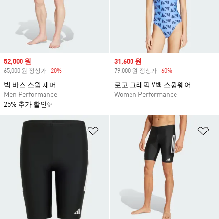
Sale price
52,000 원
Sale price
31,600 원
65,000 원 정상가
-20%
Discount
79,000 원 정상가
-60%
Discount
빅 바스 스윔 재머
로고 그래픽 V백 스윔웨어
Men Performance
Women Performance
25% 추가 할인✨
위시리스트 담기
위