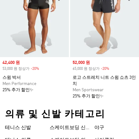
Sale price
42,400 원
Sale price
52,000 원
53,000 원 정상가
-20%
Discount
65,000 원 정상가
-20%
Discount
스윔 박서
로고 스트레치 니트 스윔 쇼츠 3인
Men Performance
치
25% 추가 할인✨
Men Sportswear
25% 추가 할인✨
의류 및 신발 카테고리
테니스 신발
스케이트보딩 신
야구
발