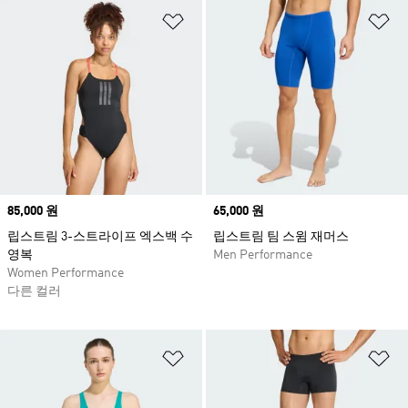
위시리스트 담기
위
Price
85,000 원
Price
65,000 원
립스트림 3-스트라이프 엑스백 수
립스트림 팀 스윔 재머스
영복
Men Performance
Women Performance
다른 컬러
위시리스트 담기
위