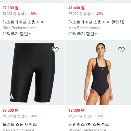
Sale price
37,100 원
Sale price
41,400 원
53,000 원 정상가
-30%
Discount
69,000 원 정상가
-40%
Discount
3-스트라이프 스윔 재머
3-스트라이프 스윔 재머 (8인치)
Kids Performance
Men Performance
25% 추가 할인✨
25% 추가 할인✨
위시리스트 담기
위
Sale price
38,500 원
Sale price
69,300 원
55,000 원 정상가
-30%
Discount
99,000 원 정상가
-30%
Discount
솔리드 스윔 재머스
레인럭스 Y백 스윔수트
Men Performance
Women Performance