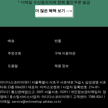
* 이메일 수신동의자에 한해 할인쿠폰 발급
더 많은 혜택 보기
배송
반품
주문조회
구매 이용약관
도움말
채용 정보
아디다스코리아(유) | 서울특별시 서초구 서초대로 74길 4, 삼성생명 서초
타워 23층 (06620) | 대표자: 마커스모렌트 | 사업자 등록번호: 214-81-
07412 | 통신판매업신고: 2007-서울서초-10391 | 개인정보관리책임자: 장
영태 | 호스팅서비스사업자: 아디다스코리아(유) | 고객센터: 1588-8241 |
이메일: service@onlineshop.adidas.co.kr