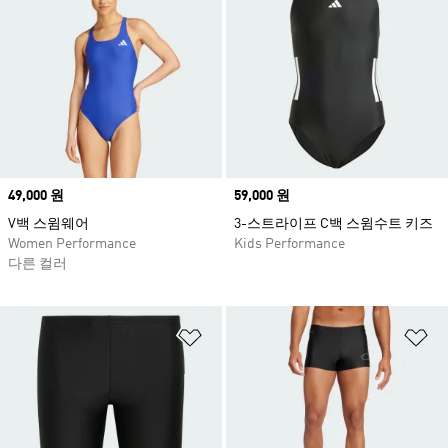
Price
49,000 원
Price
59,000 원
V백 스윔웨어
3-스트라이프 C백 스윔수트 키즈
Women Performance
Kids Performance
다른 컬러
위시리스트 담기
위