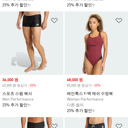
25% 추가 할인✨
25% 추가 할인✨
위시리스트 담기
위
Sale price
36,000 원
Sale price
68,000 원
45,000 원 정상가
-20%
Discount
85,000 원 정상가
-20%
Discount
스포츠 스윔 복서
레인룩스 Y-백 메쉬 수영복
Men Performance
Women Performance
25% 추가 할인✨
다른 컬러
25% 추가 할인✨
위시리스트 담기
위