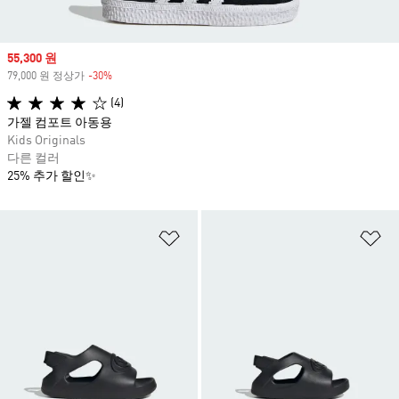
Sale price
55,300 원
79,000 원 정상가
-30%
Discount
(4)
가젤 컴포트 아동용
Kids Originals
다른 컬러
25% 추가 할인✨
위시리스트 담기
위