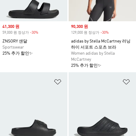
Sale price
41,300 원
Sale price
90,300 원
59,000 원 정상가
-30%
Discount
129,000 원 정상가
-30%
Discount
ZNSORY 샌달
adidas by Stella McCartney 러닝
Sportswear
하이 서포트 스포츠 브라
25% 추가 할인✨
Women adidas by Stella
McCartney
25% 추가 할인✨
위시리스트 담기
위