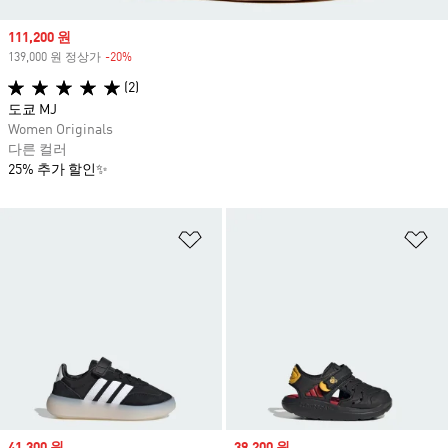
Sale price
111,200 원
139,000 원 정상가
-20%
Discount
(2)
도쿄 MJ
Women Originals
다른 컬러
25% 추가 할인✨
위시리스트 담기
위