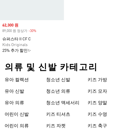
Sale price
62,300 원
89,000 원 정상가
-30%
Discount
슈퍼스타 II CF C
Kids Originals
25% 추가 할인✨
의류 및 신발 카테고리
유아 컬렉션
청소년 신발
키즈 가방
유아 신발
청소년 의류
키즈 모자
유아 의류
청소년 액세서리
키즈 양말
어린이 신발
키즈 티셔츠
키즈 수영
어린이 의류
키즈 자켓
키즈 축구