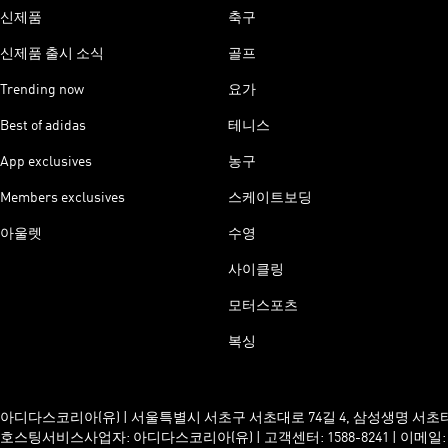
신제품
축구
신제품 출시 소식
골프
Trending now
요가
Best of adidas
테니스
App exclusives
농구
Members exclusives
스케이트보딩
아울렛
수영
사이클링
모터스포츠
복싱
아디다스코리아(유) | 서울특별시 서초구 서초대로 74길 4, 삼성생명 서초타워 23
호스팅서비스사업자: 아디다스코리아(유) | 고객센터: 1588-8241 | 이메일: servic