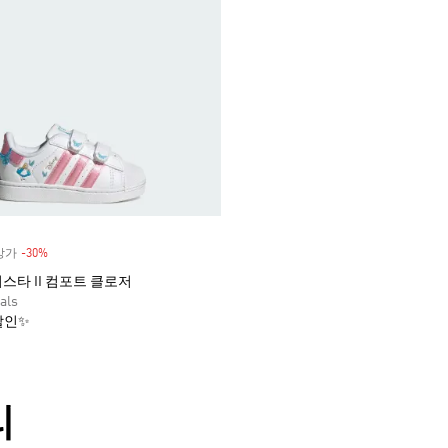
정상가
-30%
Discount
스타 II 컴포트 클로저
als
할인✨
리