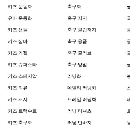
키즈 운동화
축구화
유아 운동화
축구 저지
키즈 샌들
축구 클럽저지
키즈 삼바
축구 용품
키즈 가젤
축구 글러브
키즈 슈퍼스타
축구 양말
키즈 스페지알
러닝화
키즈 의류
데일리 러닝화
키즈 저지
트레일 러닝화
키즈 트랙수트
러닝 티셔츠
키즈 축구화
러닝 반바지