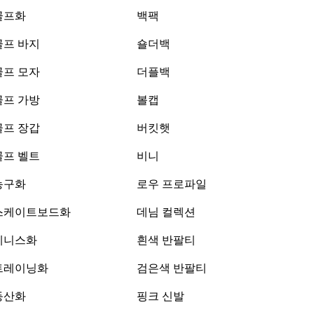
골프화
백팩
골프 바지
숄더백
골프 모자
더플백
골프 가방
볼캡
골프 장갑
버킷햇
골프 벨트
비니
농구화
로우 프로파일
스케이트보드화
데님 컬렉션
테니스화
흰색 반팔티
트레이닝화
검은색 반팔티
등산화
핑크 신발