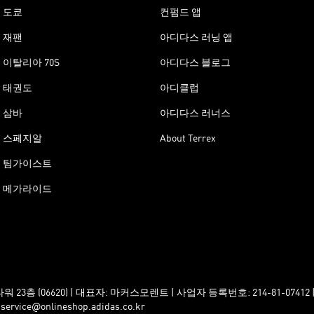
도쿄
컨펌드 앱
재팬
아디다스 러닝 앱
이탈리아 70S
아디다스 블로그
태권도
아디클럽
삼바
아디다스 러너스
스페지알
About Terrex
팀가이스트
메가라이드
층 (06620) | 대표자: 마커스모렌트 | 사업자 등록번호: 214-81-0741
e@onlineshop.adidas.co.kr