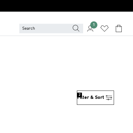
1
2
Filter & Sort