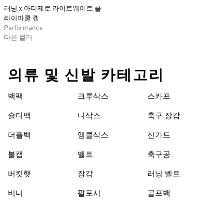
러닝 x 아디제로 라이트웨이트 클
라이마쿨 캡
Performance
다른 컬러
의류 및 신발 카테고리
백팩
크루삭스
스카프
숄더백
니삭스
축구 장갑
더플백
앵클삭스
신가드
볼캡
벨트
축구공
버킷햇
장갑
러닝 벨트
비니
팔토시
골프백