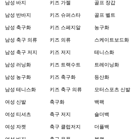
남성 바지
키즈 가젤
골프 장갑
남성 반바지
키즈 슈퍼스타
골프 벨트
남성 축구화
키즈 스페지알
농구화
남성 축구 의류
키즈 의류
스케이트보드화
남성 축구 저지
키즈 저지
테니스화
남성 러닝화
키즈 트랙수트
트레이닝화
남성 농구화
키즈 축구화
등산화
남성 테니스화
키즈 축구 의류
모터스포츠 신발
여성 신발
축구화
백팩
여성 티셔츠
축구 저지
숄더백
여성 자켓
축구 클럽저지
더플백