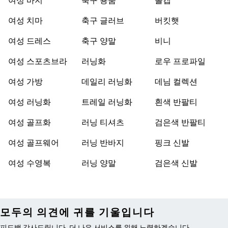
여성 바지
축구 용품
볼캡
여성 치마
축구 글러브
버킷햇
여성 드레스
축구 양말
비니
여성 스포츠브라
러닝화
로우 프로파일
여성 가방
데일리 러닝화
데님 컬렉션
여성 러닝화
트레일 러닝화
흰색 반팔티
여성 골프화
러닝 티셔츠
검은색 반팔티
여성 골프웨어
러닝 반바지
핑크 신발
여성 수영복
러닝 양말
검은색 신발
모두의 의견에 귀를 기울입니다