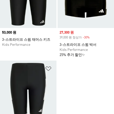
Price
53,000 원
Sale price
27,300 원
39,000 원 정상가
-30%
Discount
3-스트라이프 스윔 재머스 키즈
Kids Performance
3-스트라이프 스윔 박서
Kids Performance
25% 추가 할인✨
위시리스트 담기