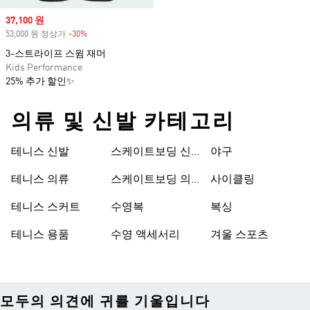
Sale price
37,100 원
53,000 원 정상가
-30%
Discount
3-스트라이프 스윔 재머
Kids Performance
25% 추가 할인✨
의류 및 신발 카테고리
테니스 신발
스케이트보딩 신
야구
발
테니스 의류
스케이트보딩 의
사이클링
류
테니스 스커트
수영복
복싱
테니스 용품
수영 액세서리
겨울 스포츠
모두의 의견에 귀를 기울입니다