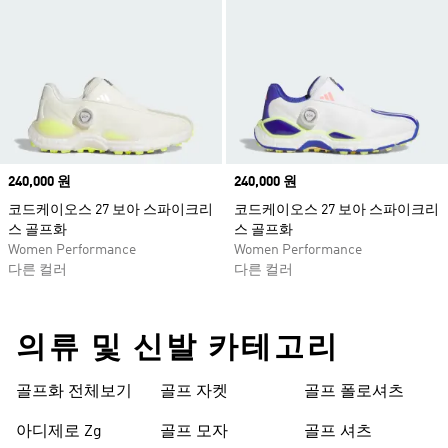
Price
240,000 원
Price
240,000 원
코드케이오스 27 보아 스파이크리
코드케이오스 27 보아 스파이크리
스 골프화
스 골프화
Women Performance
Women Performance
다른 컬러
다른 컬러
의류 및 신발 카테고리
골프화 전체보기
골프 자켓
골프 폴로셔츠
아디제로 Zg
골프 모자
골프 셔츠