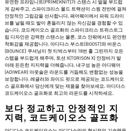
유연한 프라임니트(PRIMEKNIT)가 스탠스 시 발을 부드럽
게 감싸주고, 스파이크리스 몰드 트랙션이 스윙 전반에 걸쳐
안정적인 그립감을 선사합니다. 페어웨이에서 파워 드라이
브를 날릴 때도 발이 흔들리지 않는 자신감을 경험할 수 있
습니다. 코드케이오스 골프화의 스파이크리스 트위스트그
립 디자인은 강력한 스탠스는 물론, 코스 안팎에서도 편안한
착화감을 제공합니다. 아디다스 부스트(BOOST)와 바운스
(BOUNCE) 쿠셔닝이 첫 티박스부터 18번 홀 그린까지 모든
스텝을 부드럽게 해주며, 토션 X(TORISON X) 안정바가 발
아래 든든한 지지력을 더해줍니다. 내구성 높은 아디웨어
(ADIWEAR) 아웃솔은 라운드를 거듭해도 변함없는 성능을
보장합니다. 레귤러와 와이드 핏으로 제공되는 코드케이오
스 골프화에서 당신에게 맞는 제품을 찾아보세요. 아디다스
코드케이오스 골프화로 최고의 라운드를 시작하세요.
보다 정교하고 안정적인 지
지력, 코드케이오스 골프화
아디다스 코드케이오스는 아디다스만의 혁신적인 기술력을