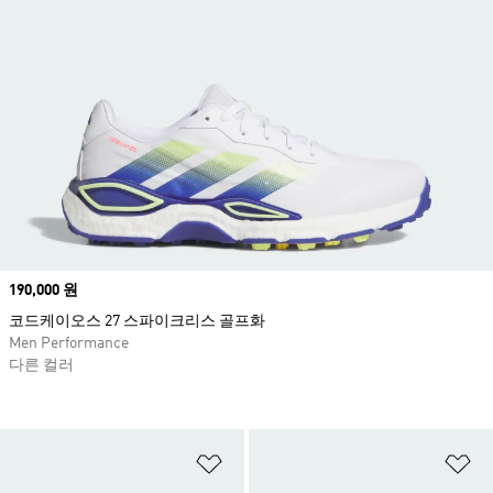
Price
190,000 원
코드케이오스 27 스파이크리스 골프화
Men Performance
다른 컬러
위시리스트 담기
위