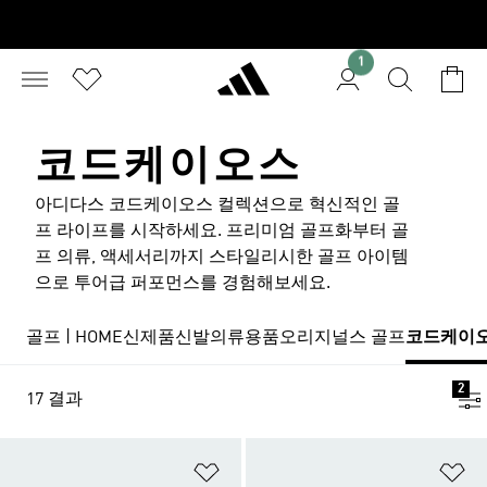
1
코드케이오스
아디다스 코드케이오스 컬렉션으로 혁신적인 골
프 라이프를 시작하세요. 프리미엄 골프화부터 골
프 의류, 액세서리까지 스타일리시한 골프 아이템
으로 투어급 퍼포먼스를 경험해보세요.
골프 | HOME
신제품
신발
의류
용품
오리지널스 골프
코드케이
2
17 결과
위시리스트 담기
위