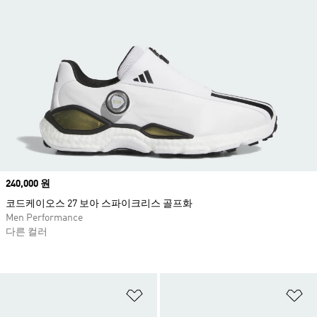
Price
240,000 원
코드케이오스 27 보아 스파이크리스 골프화
Men Performance
다른 컬러
위시리스트 담기
위