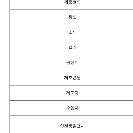
제품코드
용도
소재
컬러
원산지
제조년월
제조자
수입자
안전품질표시