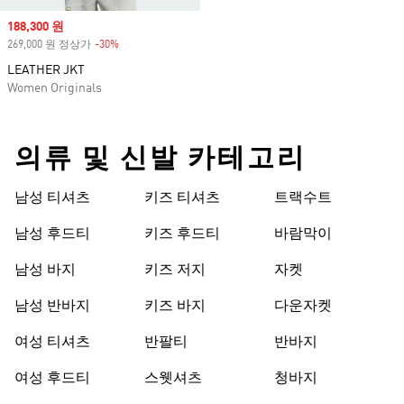
Sale price
188,300 원
269,000 원 정상가
-30%
Discount
LEATHER JKT
Women Originals
의류 및 신발 카테고리
남성 티셔츠
키즈 티셔츠
트랙수트
남성 후드티
키즈 후드티
바람막이
남성 바지
키즈 저지
자켓
남성 반바지
키즈 바지
다운자켓
여성 티셔츠
반팔티
반바지
여성 후드티
스웻셔츠
청바지