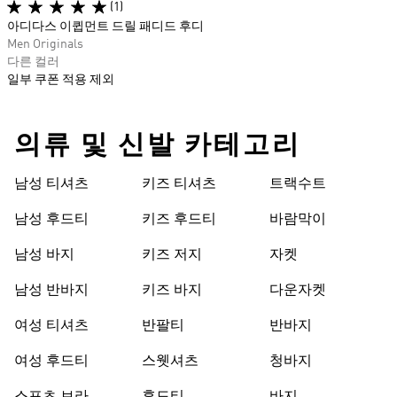
(1)
아디다스 이큅먼트 드릴 패디드 후디
Men Originals
다른 컬러
일부 쿠폰 적용 제외
의류 및 신발 카테고리
남성 티셔츠
키즈 티셔츠
트랙수트
남성 후드티
키즈 후드티
바람막이
남성 바지
키즈 저지
자켓
남성 반바지
키즈 바지
다운자켓
여성 티셔츠
반팔티
반바지
여성 후드티
스웻셔츠
청바지