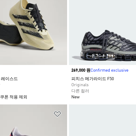
Price
269,000 원
Confirmed exclusive
 레이스드
피치스 메가라이드 F50
r
Originals
다른 컬러
 쿠폰 적용 제외
New
담기
위시리스트 담기