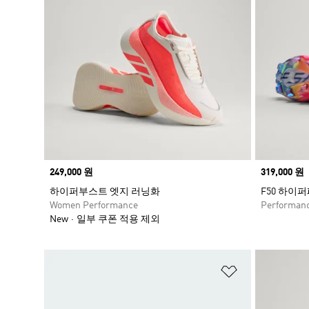
Price
249,000 원
Price
319,000 원
하이퍼부스트 엣지 러닝화
F50 하이
Women Performance
Performan
New
일부 쿠폰 적용 제외
위시리스트 