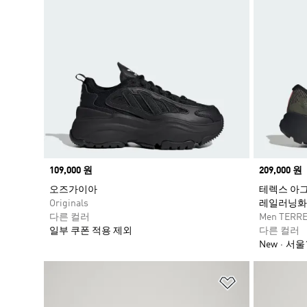
Price
109,000 원
Price
209,000 원
오즈가이아
테렉스 아그
Originals
레일러닝화
다른 컬러
Men TERR
일부 쿠폰 적용 제외
다른 컬러
New
서울1
위시리스트 