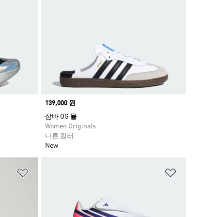
Price
139,000 원
삼바 OG 뮬
Women Originals
다른 컬러
New
위시리스트 담기
위시리스트