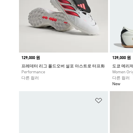
Price
129,000 원
Price
139,000 원
프레데터 리그 폴드오버 설포 아스트로 터프화
도쿄 메리
Performance
Women Orig
다른 컬러
다른 컬러
New
위시리스트 