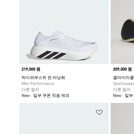
Price
219,000 원
Price
209,000 원
하이퍼부스트 런 러닝화
클라이마쿨
Men Performance
Sportswea
다른 컬러
다른 컬러
New
일부 쿠폰 적용 제외
New
일부
위시리스트 