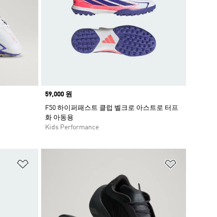
Price
59,000 원
F50 하이퍼패스트 클럽 벨크로 아스트로 터프
화 아동용
Kids Performance
위시리스트 담기
위시리스트