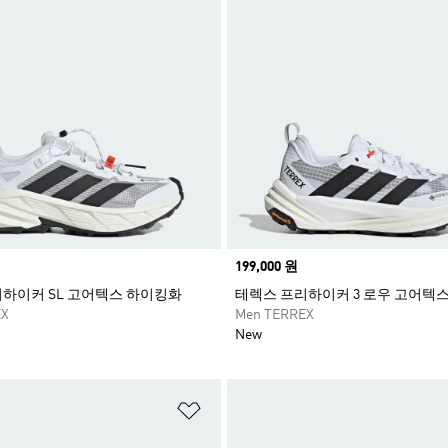
Price
199,000 원
하이커 SL 고어텍스 하이킹화
테렉스 프리하이커 3 로우 고어텍
EX
Men TERREX
New
담기
위시리스트 담기