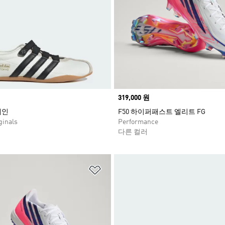
Price
319,000 원
제인
F50 하이퍼패스트 엘리트 FG
inals
Performance
다른 컬러
담기
위시리스트 담기