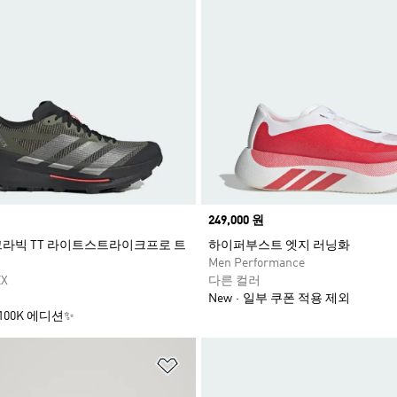
Price
249,000 원
라빅 TT 라이트스트라이크프로 트
하이퍼부스트 엣지 러닝화
Men Performance
EX
다른 컬러
New
일부 쿠폰 적용 제외
00K 에디션✨
담기
위시리스트 담기