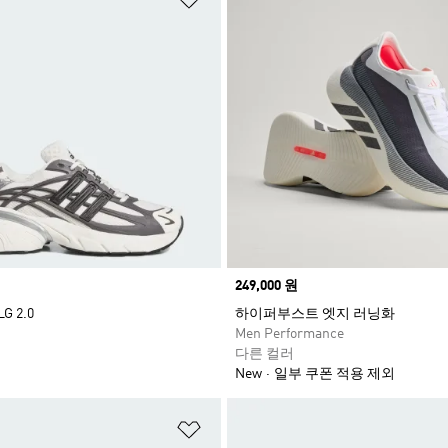
Price
249,000 원
 2.0
하이퍼부스트 엣지 러닝화
Men Performance
다른 컬러
New
일부 쿠폰 적용 제외
담기
위시리스트 담기