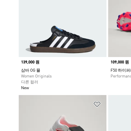
Price
139,000 원
Price
109,000 원
삼바 OG 뮬
F50 하이
Women Originals
Performan
다른 컬러
New
위시리스트 