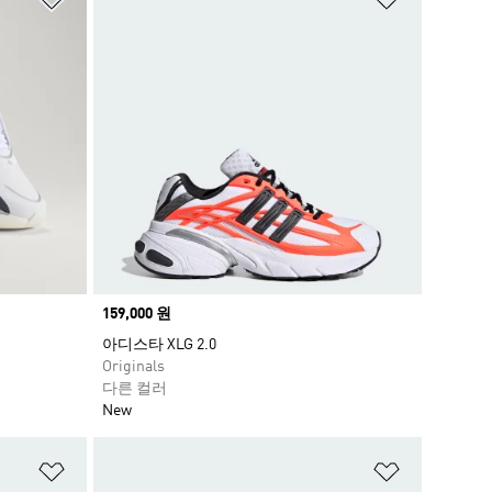
Price
159,000 원
아디스타 XLG 2.0
Originals
다른 컬러
New
위시리스트 담기
위시리스트