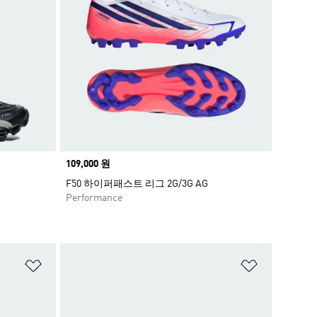
Price
109,000 원
F50 하이퍼패스트 리그 2G/3G AG
Performance
위시리스트 담기
위시리스트