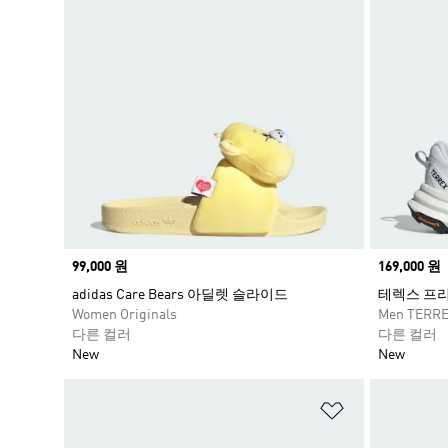
Price
99,000 원
Price
169,000 원
adidas Care Bears 아딜렛 슬라이드
테렉스 프리
Women Originals
Men TERR
다른 컬러
다른 컬러
New
New
위시리스트 