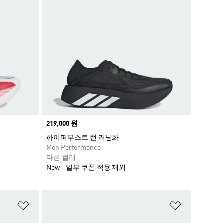
Price
219,000 원
하이퍼부스트 런 러닝화
Men Performance
다른 컬러
New
일부 쿠폰 적용 제외
위시리스트 담기
위시리스트