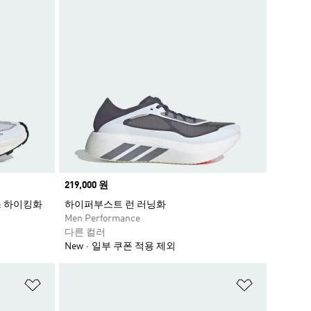
Price
219,000 원
스 하이킹화
하이퍼부스트 런 러닝화
Men Performance
다른 컬러
New
일부 쿠폰 적용 제외
위시리스트 담기
위시리스트