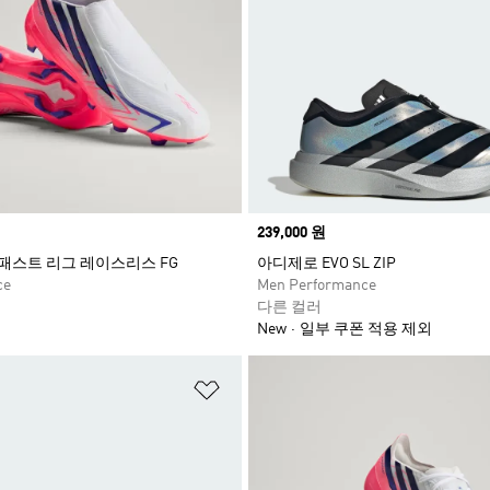
Price
239,000 원
퍼패스트 리그 레이스리스 FG
아디제로 EVO SL ZIP
ce
Men Performance
다른 컬러
New
일부 쿠폰 적용 제외
담기
위시리스트 담기