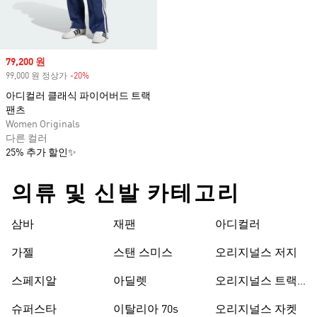
Sale price
79,200 원
99,000 원 정상가
-20%
Discount
아디컬러 클래식 파이어버드 트랙
팬츠
Women Originals
다른 컬러
25% 추가 할인✨
의류 및 신발 카테고리
삼바
재팬
아디컬러
가젤
스탠 스미스
오리지널스 저지
스페지알
아딜렛
오리지널스 트랙
수트
슈퍼스타
이탈리아 70s
오리지널스 자켓