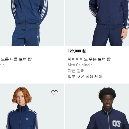
Price
129,000 원
드롭 니들 트랙 탑
파이어버드 우븐 트랙 탑
als
Men Originals
다른 컬러
일부 쿠폰 적용 제외
담기
위시리스트 담기