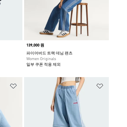
Price
139,000 원
파이어버드 트랙 데님 팬츠
Women Originals
일부 쿠폰 적용 제외
위시리스트 담기
위시리스트