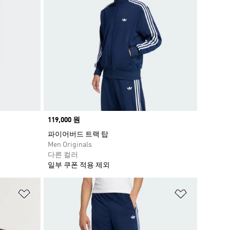
Price
119,000 원
파이어버드 트랙 탑
Men Originals
다른 컬러
일부 쿠폰 적용 제외
위시리스트 담기
위시리스트