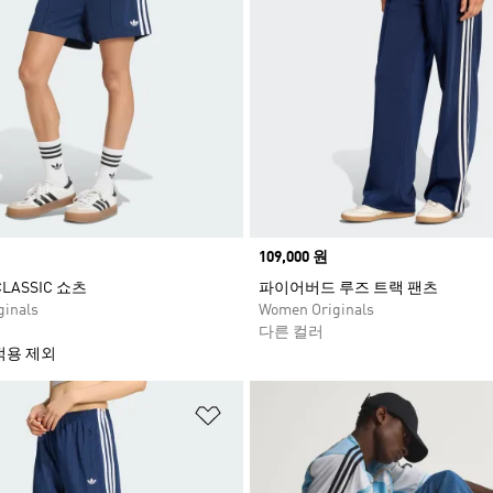
Price
109,000 원
 CLASSIC 쇼츠
파이어버드 루즈 트랙 팬츠
inals
Women Originals
다른 컬러
적용 제외
담기
위시리스트 담기