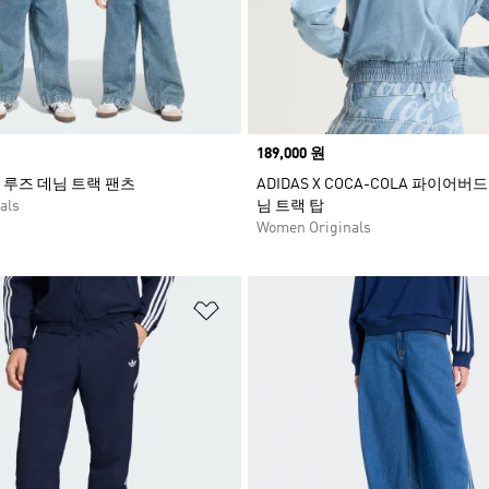
Price
189,000 원
루즈 데님 트랙 팬츠
ADIDAS X COCA-COLA 파이어버
als
님 트랙 탑
Women Originals
담기
위시리스트 담기