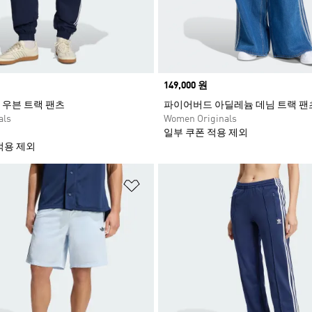
Price
149,000 원
우븐 트랙 팬츠
파이어버드 아딜레늄 데님 트랙 팬
als
Women Originals
일부 쿠폰 적용 제외
적용 제외
담기
위시리스트 담기