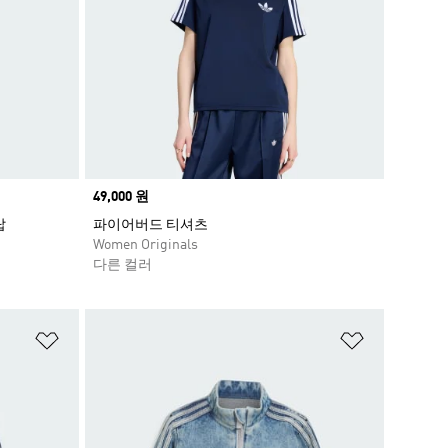
Price
49,000 원
탑
파이어버드 티셔츠
Women Originals
다른 컬러
위시리스트 담기
위시리스트