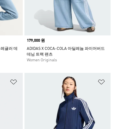
Price
179,000 원
드 레귤러 데
ADIDAS X COCA-COLA 아딜레늄 파이어버드
데님 트랙 팬츠
Women Originals
위시리스트 담기
위시리스트