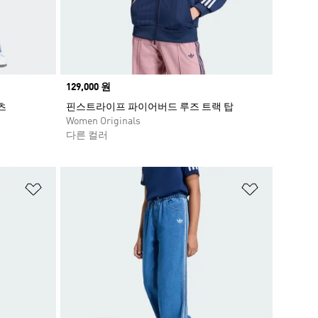
Price
129,000 원
츠
핀스트라이프 파이어버드 루즈 트랙 탑
Women Originals
다른 컬러
위시리스트 담기
위시리스트