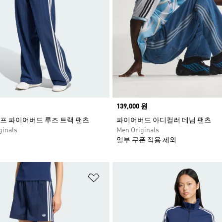
Price
139,000 원
프 파이어버드 루즈 트랙 팬츠
파이어버드 아디컬러 데님 팬츠
inals
Men Originals
일부 쿠폰 적용 제외
담기
위시리스트 담기