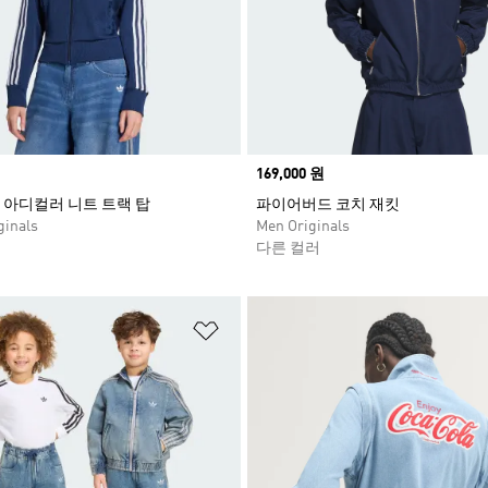
Price
169,000 원
아디컬러 니트 트랙 탑
파이어버드 코치 재킷
inals
Men Originals
다른 컬러
담기
위시리스트 담기