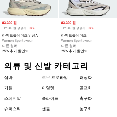
Sale price
83,300 원
Sale price
83,300 원
119,000 원 정상가
-30%
Discount
119,000 원 정상가
-30%
Discount
라이트블레이즈 VISTA
라이트블레이즈
Women Sportswear
Women Sportswear
다른 컬러
다른 컬러
25% 추가 할인✨
25% 추가 할인✨
의류 및 신발 카테고리
삼바
로우 프로파일
러닝화
가젤
아딜렛
골프화
스페지알
슬라이드
축구화
슈퍼스타
샌들
농구화