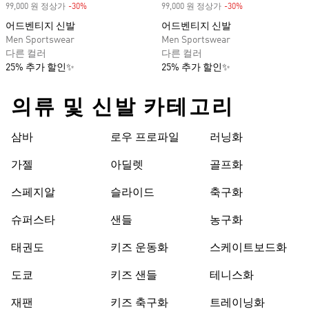
99,000 원 정상가
-30%
Discount
99,000 원 정상가
-30%
Discount
어드벤티지 신발
어드벤티지 신발
Men Sportswear
Men Sportswear
다른 컬러
다른 컬러
25% 추가 할인✨
25% 추가 할인✨
의류 및 신발 카테고리
삼바
로우 프로파일
러닝화
가젤
아딜렛
골프화
스페지알
슬라이드
축구화
슈퍼스타
샌들
농구화
태권도
키즈 운동화
스케이트보드화
도쿄
키즈 샌들
테니스화
재팬
키즈 축구화
트레이닝화