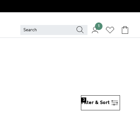
1
3
Filter & Sort