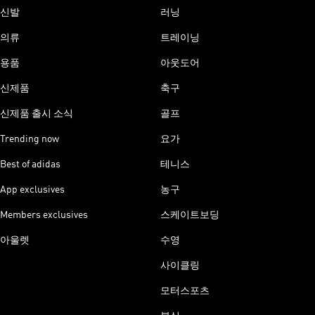
신발
러닝
의류
트레이닝
용품
아웃도어
신제품
축구
신제품 출시 소식
골프
Trending now
요가
Best of adidas
테니스
App exclusives
농구
Members exclusives
스케이트보딩
아울렛
수영
사이클링
모터스포츠