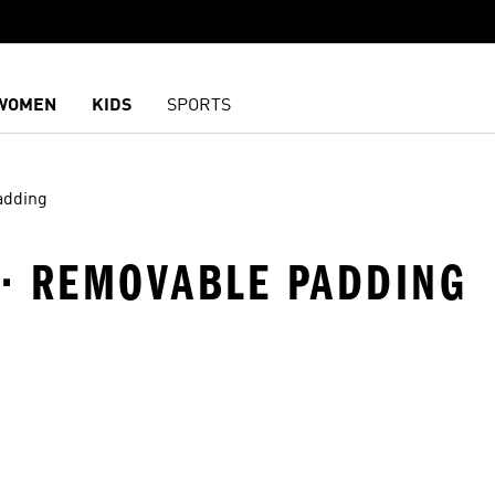
WOMEN
KIDS
SPORTS
adding
 · REMOVABLE PADDING
담기