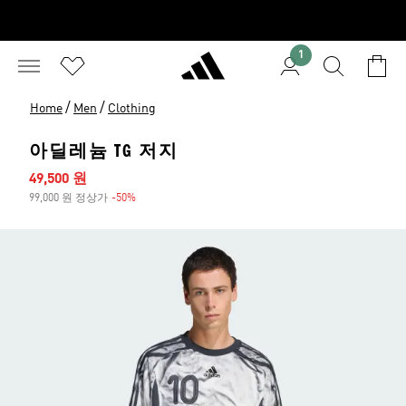
1
/
/
Home
Men
Clothing
아딜레늄 TG 저지
세일 가격
49,500 원
99,000 원 정상가
-50%
할인