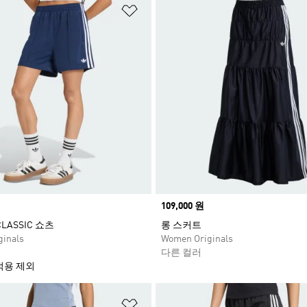
담기
위시리스트 담기
Price
109,000 원
 CLASSIC 쇼츠
롱 스커트
inals
Women Originals
다른 컬러
적용 제외
담기
위시리스트 담기