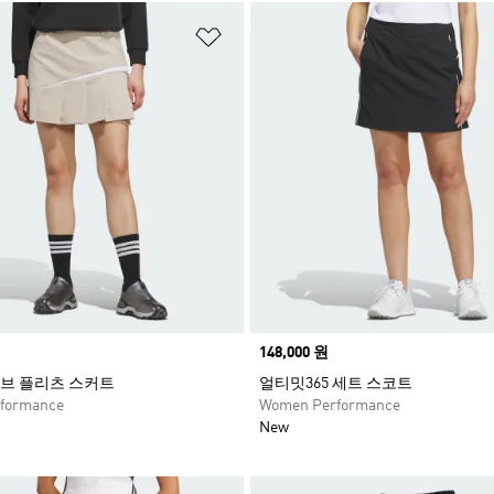
담기
위시리스트 담기
Price
148,000 원
브 플리츠 스커트
얼티밋365 세트 스코트
formance
Women Performance
New