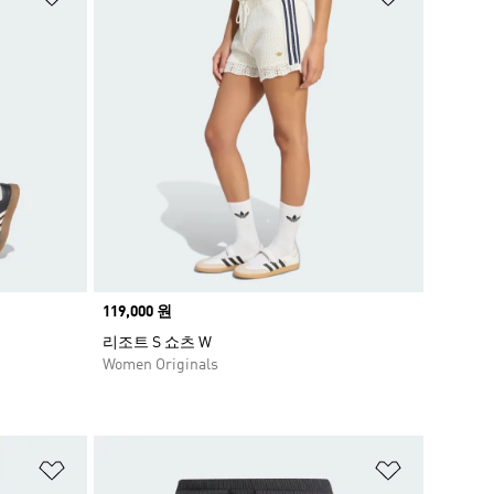
Price
119,000 원
리조트 S 쇼츠 W
Women Originals
위시리스트 담기
위시리스트