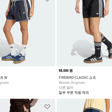
Price
55,000 원
츠 W
FIREBIRD CLASSIC 쇼츠
inals
Women Originals
다른 컬러
일부 쿠폰 적용 제외
담기
위시리스트 담기