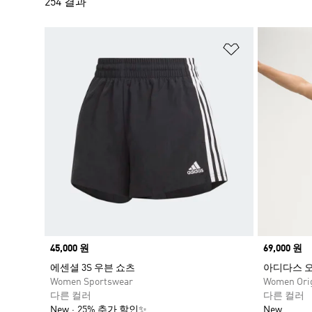
254 결과
컬렉션을 통해 여름철 스타일의 정점을 경험해 보세요.
위시리스트 
Price
45,000 원
Price
69,000 원
에센셜 3S 우븐 쇼츠
아디다스 
Women Sportswear
Women Orig
다른 컬러
다른 컬러
New
25% 추가 할인✨
New