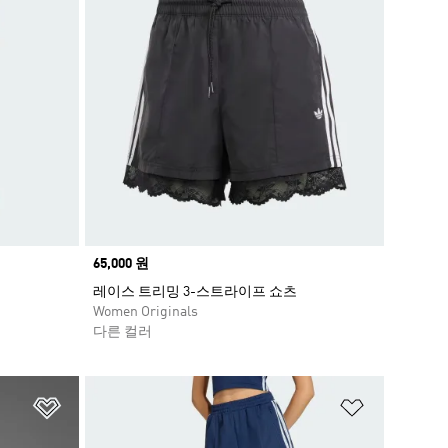
Price
65,000 원
레이스 트리밍 3-스트라이프 쇼츠
Women Originals
다른 컬러
위시리스트 담기
위시리스트