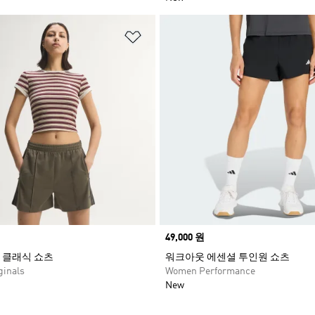
담기
위시리스트 담기
Price
49,000 원
 클래식 쇼츠
워크아웃 에센셜 투인원 쇼츠
inals
Women Performance
New