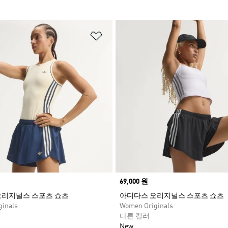
담기
위시리스트 담기
Price
69,000 원
오리지널스 스포츠 쇼츠
아디다스 오리지널스 스포츠 쇼츠
inals
Women Originals
다른 컬러
New