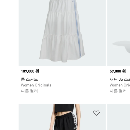
Price
109,000 원
Price
59,000 원
롱 스커트
새틴 3S 
Women Originals
Women Orig
다른 컬러
다른 컬러
위시리스트 