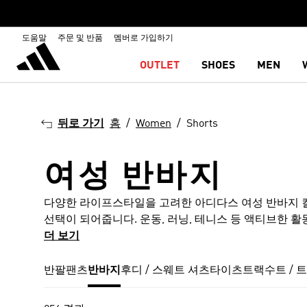
도움말
주문 및 반품
멤버로 가입하기
OUTLET
SHOES
MEN
뒤로 가기
홈
Women
Shorts
여성 반바지
다양한 라이프스타일을 고려한 아디다스 여성 반바지 컬
선택이 되어줍니다. 운동, 러닝, 테니스 등 액티브한 
돋보이는 이 컬렉션은 아디다스만의 감각을 고스란히 담
더 보기
실용성, 그리고 니트 반바지의 부드럽고 포근한 착용감까
넓은 선택이 가능합니다. 여기에 농구 반바지처럼 스트
반팔
팬츠
반바지
후디 / 스웨트 셔츠
타이츠
트랙수트 / 
일 웨어로 활용할 수 있는 요소들이 더해져 스타일링의 
한 실루엣과 편안한 착용감을 동시에 갖추고 있어, 기능