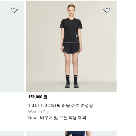
위시리스트 담기
위시리스트
Price
159,000 원
Y-3 CHITO 그래픽 러닝 쇼츠 여성용
Women Y-3
New
바우처 및 쿠폰 적용 제외