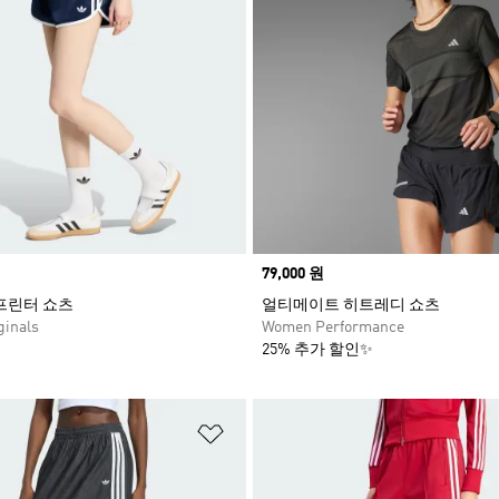
Price
79,000 원
스프린터 쇼츠
얼티메이트 히트레디 쇼츠
inals
Women Performance
25% 추가 할인✨
담기
위시리스트 담기