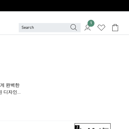
1
에게 완벽한
된 디자인이
 미니멀한
에 따라 폭
지 라이프스타
션은 트렌디
여성 반바지
2