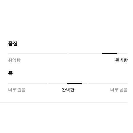
품질
취약함
완벽함
폭
너무 좁음
완벽한
너무 넓음