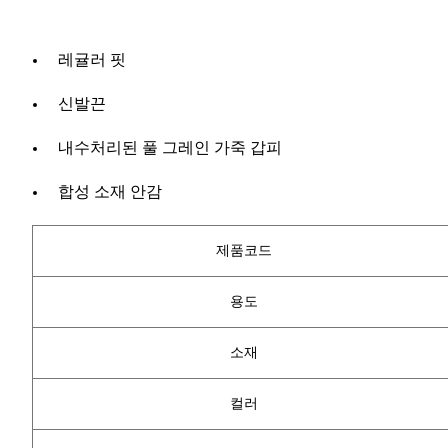
레귤러 핏
신발끈
내수처리된 풀 그레인 가죽 갑피
합성 소재 안감
제품코드
용도
소재
컬러