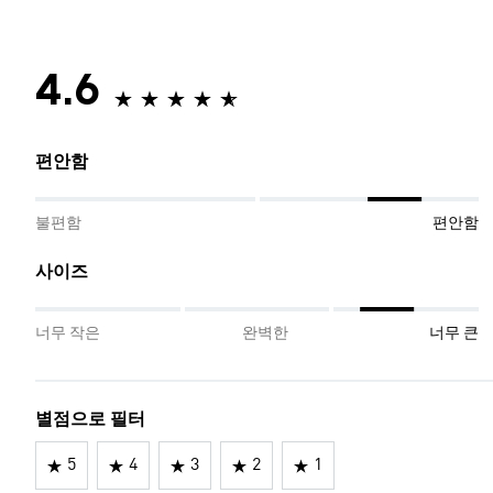
4.6
편안함
불편함
편안함
사이즈
너무 작은
완벽한
너무 큰
별점으로 필터
5
4
3
2
1