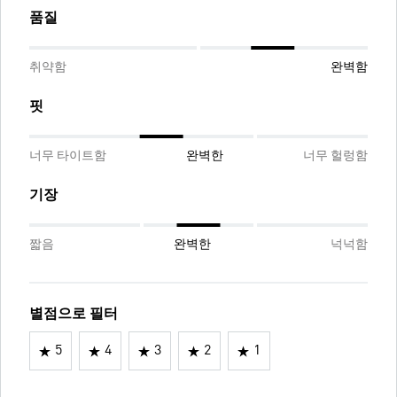
품질
취약함
완벽함
핏
너무 타이트함
완벽한
너무 헐렁함
기장
짧음
완벽한
넉넉함
별점으로 필터
5
4
3
2
1