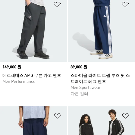
위시리스트 담기
위
Price
149,000 원
Price
89,000 원
메르세데스 AMG 우븐 카고 팬츠
스타디움 라이트 트윌 루즈 핏 스
Men Performance
트레이트 레그 팬츠
Men Sportswear
다른 컬러
위시리스트 담기
위