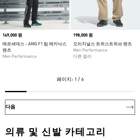
Price
149,000 원
Price
198,000 원
메르세데스 - AMG F1 팀 메카닉스
오리지널스 트위스트위브 팬츠
팬츠
Men Performance
Men Performance
다른 컬러
페이지: 1 / 6
다음
의류 및 신발 카테고리