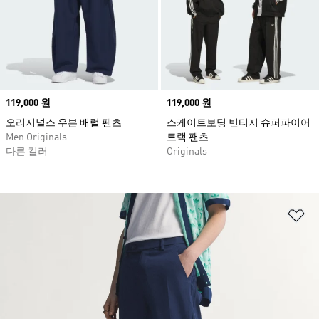
Price
119,000 원
Price
119,000 원
오리지널스 우븐 배럴 팬츠
스케이트보딩 빈티지 슈퍼파이어
Men Originals
트랙 팬츠
다른 컬러
Originals
위