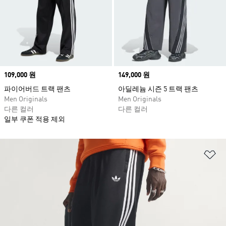
Price
109,000 원
Price
149,000 원
파이어버드 트랙 팬츠
아딜레늄 시즌 5 트랙 팬츠
Men Originals
Men Originals
다른 컬러
다른 컬러
일부 쿠폰 적용 제외
위