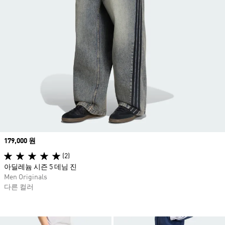
Price
179,000 원
(2)
아딜레늄 시즌 5 데님 진
Men Originals
다른 컬러