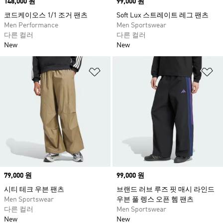
Price
148,000 원
Price
99,000 원
코드케이오스 1/1 조거 팬츠
Soft Lux 스트레이트 레그 팬츠
Men Performance
Men Sportswear
다른 컬러
다른 컬러
New
New
위시리스트 담기
위
Price
79,000 원
Price
99,000 원
시티 테크 우븐 팬츠
브랜드 러브 루즈 핏 매시 라인드
Men Sportswear
우븐 풀 렝스 오픈 헴 팬츠
다른 컬러
Men Sportswear
New
New