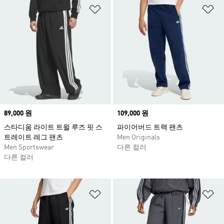
위시리스트 담기
위
Price
89,000 원
Price
109,000 원
스타디움 라이트 트윌 루즈 핏 스
파이어버드 트랙 팬츠
트레이트 레그 팬츠
Men Originals
Men Sportswear
다른 컬러
다른 컬러
위시리스트 담기
위