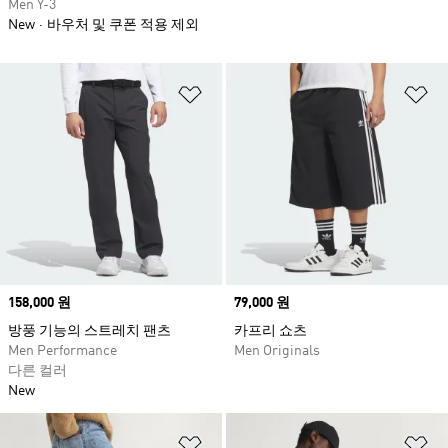
Men Y-3
New
바우처 및 쿠폰 적용 제외
위시리스트 담기
위
Price
158,000 원
Price
79,000 원
방풍 기능의 스트레치 팬츠
카프리 쇼츠
Men Performance
Men Originals
다른 컬러
New
위시리스트 담기
위