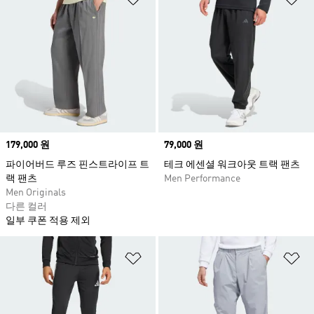
Price
179,000 원
Price
79,000 원
파이어버드 루즈 핀스트라이프 트
테크 에센셜 워크아웃 트랙 팬츠
랙 팬츠
Men Performance
Men Originals
다른 컬러
일부 쿠폰 적용 제외
위시리스트 담기
위