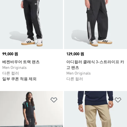
Price
99,000 원
Price
129,000 원
베켄바우어 트랙 팬츠
아디컬러 클래식 3-스트라이프 카
Men Originals
고 팬츠
다른 컬러
Men Originals
일부 쿠폰 적용 제외
다른 컬러
위시리스트 담기
위