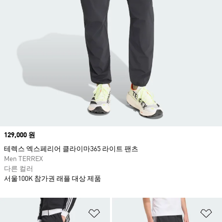
Price
129,000 원
테렉스 엑스페리어 클라이마365 라이트 팬츠
Men TERREX
다른 컬러
서울100K 참가권 래플 대상 제품
위시리스트 담기
위