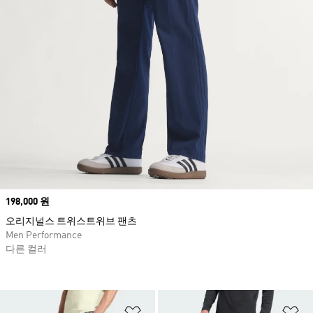
Price
198,000 원
오리지널스 트위스트위브 팬츠
Men Performance
다른 컬러
위시리스트 담기
위