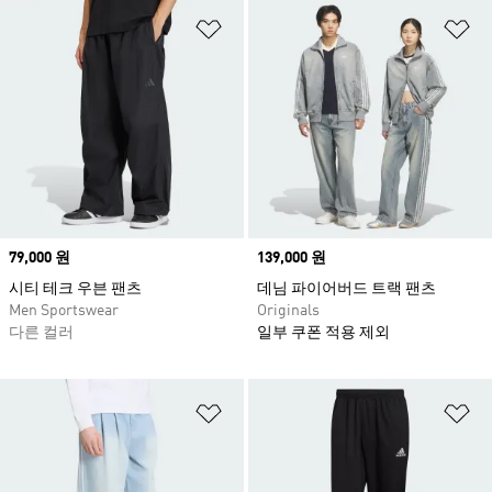
위시리스트 담기
위
Price
79,000 원
Price
139,000 원
시티 테크 우븐 팬츠
데님 파이어버드 트랙 팬츠
Men Sportswear
Originals
다른 컬러
일부 쿠폰 적용 제외
위시리스트 담기
위