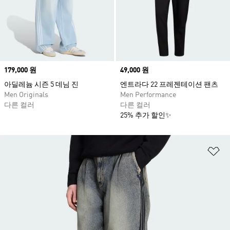
Price
179,000 원
Price
49,000 원
아딜레늄 시즌 5 데님 진
엔트라다 22 프레젠테이션 팬츠
Men Originals
Men Performance
다른 컬러
다른 컬러
25% 추가 할인✨
위