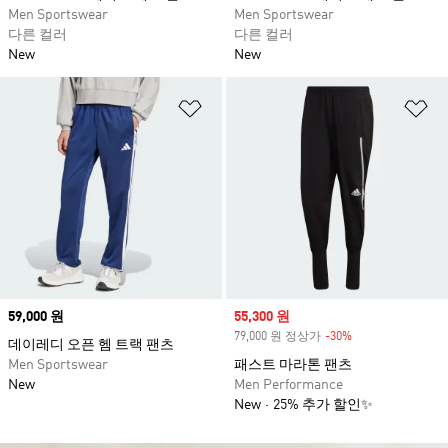
Men Sportswear
Men Sportswear
다른 컬러
다른 컬러
New
New
위시리스트 담기
위
Price
59,000 원
Sale price
55,300 원
79,000 원 정상가
-30%
Discount
데이레디 오픈 헴 트랙 팬츠
Men Sportswear
패스트 마라톤 팬츠
New
Men Performance
New
25% 추가 할인✨